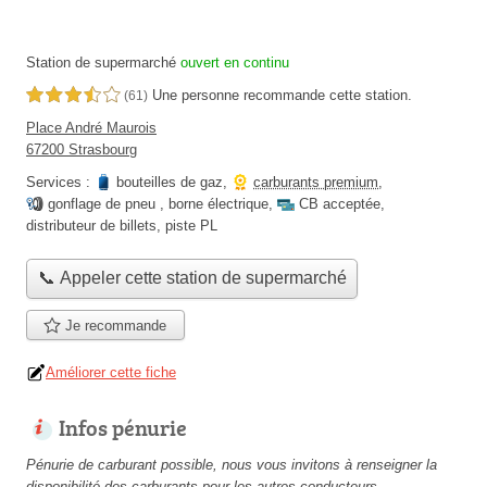
Station de supermarché
ouvert en continu
Une personne
recommande
cette station.
3,5 étoiles sur 5
(61)
Place André Maurois
67200 Strasbourg
Services :
bouteilles de gaz
,
carburants premium
,
gonflage de pneu
,
borne électrique
,
CB acceptée
,
distributeur de billets
,
piste PL
📞 Appeler cette station de supermarché
Je recommande
Améliorer cette fiche
Infos pénurie
Pénurie de carburant possible, nous vous invitons à renseigner la
disponibilité des carburants pour les autres conducteurs.