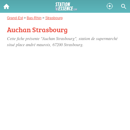
Gazole :
Grand-Est
>
Bas-Rhin
>
Strasbourg
Auchan Strasbourg
Disponible
Épuisé
Cette fiche présente "Auchan Strasbourg", station de supermarché
SP 98 :
situé
place andré maurois
, 67200 Strasbourg.
Disponible
Épuisé
SP 95 :
Disponible
Épuisé
Fermer