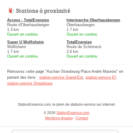
Stations à proximité
Access - TotalEnergies
Intermarche Oberhausbergen
Route d'Oberhausbergen
Oberhausbergen
1.3 km
1.7 km
Ouvert en continu
Ouvert en continu
Super U Wolfisheim
TotalEnergies
Wolfisheim
Route de Schirmeck
1.7 km
2.6 km
Ouvert en continu
Ouvert en continu
Retrouvez cette page "Auchan Strasbourg Place André Maurois" en
partant des liens :
station-service Grand-Est
,
station-service 67
,
station-service Strasbourg
.
StationEssence.com, le plein de stations-service sur internet.
© 2026
StationEssence.com
Mentions légales
-
Contact