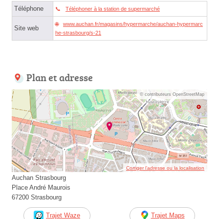
Téléphone
Téléphoner à la station de supermarché
www.auchan.fr/magasins/hypermarche/auchan-hypermarc
Site web
he-strasbourg/s-21
Plan et adresse
© contributeurs OpenStreetMap
Corriger l’adresse ou la localisation
Auchan Strasbourg
Place André Maurois
67200 Strasbourg
Trajet Waze
Trajet Maps