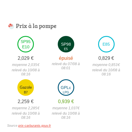
Prix à la pompe
SP95
SP98
E85
E10
E5
2,029
€
épuisé
0,829
€
relevé du 07/08 à
moyenne 2,035
€
moyenne 0,853
€
08:01
relevé du 10/08 à
relevé du 10/08 à
08:16
08:16
Gazole
GPLc
B7
LPG
2,259
€
0,939
€
moyenne 2,285
€
moyenne 1,037
€
relevé du 10/08 à
relevé du 10/08 à
08:16
08:16
Source
prix-carburants.gouv.fr