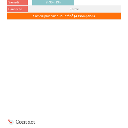
Samedi
7h30 - 13h
Dimanche
Fermé
Samedi prochain :
Jour férié (Assomption)
Contact