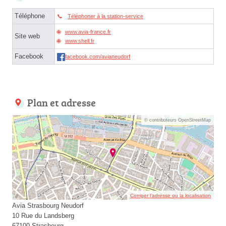
Téléphone
Téléphoner à la station-service
www.avia-france.fr
Site web
www.shell.fr
Facebook
facebook.com/avianeudorf
Plan et adresse
© contributeurs OpenStreetMap
Corriger l’adresse ou la localisation
Avia Strasbourg Neudorf
10 Rue du Landsberg
67100 Strasbourg