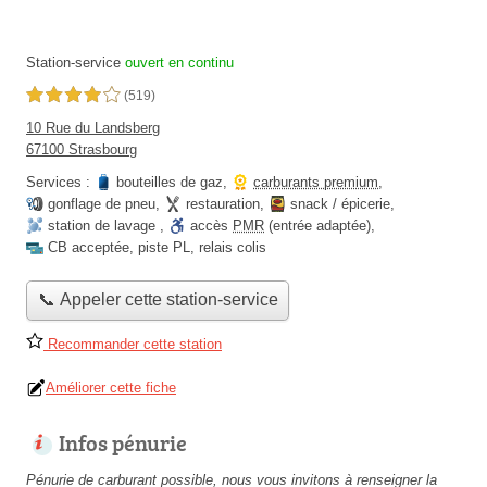
Station-service
ouvert en continu
4,0 étoiles sur 5
(519)
10 Rue du Landsberg
67100 Strasbourg
Services :
bouteilles de gaz
,
carburants premium
,
gonflage de pneu
,
restauration
,
snack / épicerie
,
station de lavage
,
accès
PMR
(entrée adaptée)
,
CB acceptée
,
piste PL
,
relais colis
📞 Appeler cette station-service
Recommander cette station
Améliorer cette fiche
Infos pénurie
Pénurie de carburant possible, nous vous invitons à renseigner la