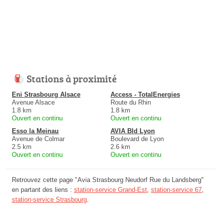
Stations à proximité
Eni Strasbourg Alsace
Access - TotalEnergies
Avenue Alsace
Route du Rhin
1.8 km
1.8 km
Ouvert en continu
Ouvert en continu
Esso la Meinau
AVIA Bld Lyon
Avenue de Colmar
Boulevard de Lyon
2.5 km
2.6 km
Ouvert en continu
Ouvert en continu
Retrouvez cette page "Avia Strasbourg Neudorf Rue du Landsberg"
en partant des liens :
station-service Grand-Est
,
station-service 67
,
station-service Strasbourg
.