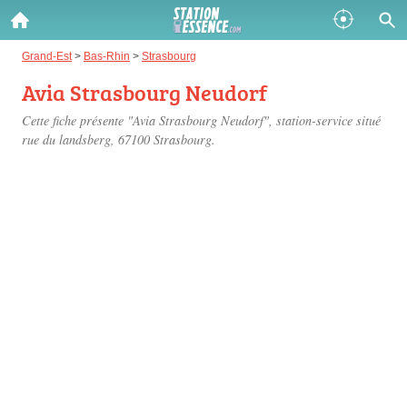
Gazole :
Grand-Est
>
Bas-Rhin
>
Strasbourg
Avia Strasbourg Neudorf
Disponible
Épuisé
Cette fiche présente "Avia Strasbourg Neudorf", station-service situé
SP 98 :
rue du landsberg
, 67100 Strasbourg.
Disponible
Épuisé
SP 95 :
Disponible
Épuisé
Fermer