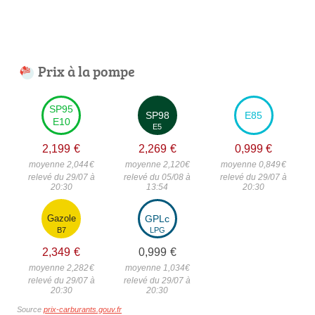
Prix à la pompe
SP95
SP98
E85
E10
E5
2,199
€
2,269
€
0,999
€
moyenne 2,044
€
moyenne 2,120
€
moyenne 0,849
€
relevé du 29/07 à
relevé du 05/08 à
relevé du 29/07 à
20:30
13:54
20:30
Gazole
GPLc
B7
LPG
2,349
€
0,999
€
moyenne 2,282
€
moyenne 1,034
€
relevé du 29/07 à
relevé du 29/07 à
20:30
20:30
Source
prix-carburants.gouv.fr