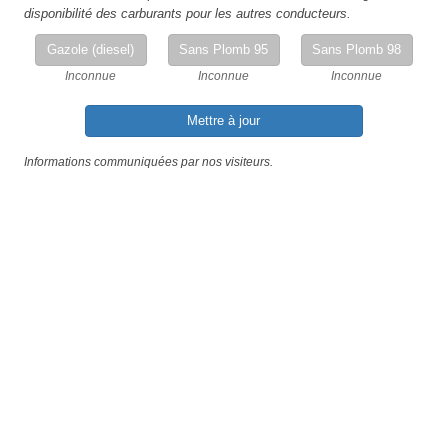
disponibilité des carburants pour les autres conducteurs.
Gazole (diesel)
Sans Plomb 95
Sans Plomb 98
Inconnue
Inconnue
Inconnue
Mettre à jour
Informations communiquées par nos visiteurs.