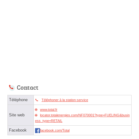
Contact
Téléphone
Téléphoner à la station-service
www.total.fr
Site web
locator.totalenergies.com/NF070001?type=FUELING&busin
ess_type=RETAIL
Facebook
facebook.com/Total