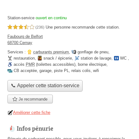
Station-service
ouvert en continu
Une personne
recommande
cette station.
3,5 étoiles sur 5
(236)
Faubourg de Belfort
68700 Cernay
Services :
carburants premium
,
gonflage de pneu
,
restauration
,
snack / épicerie
,
station de lavage
,
WC
,
accès
PMR
(toilettes accessibles)
,
borne électrique
,
CB acceptée
,
garage
,
piste PL
,
relais colis
,
wifi
📞 Appeler cette station-service
Je recommande
Améliorer cette fiche
Infos pénurie
Pénurie de carburant possible, nous vous invitons à renseigner la