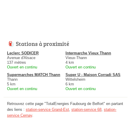
Stations à proximité
Leclerc SODICER
Intermarche Vieux Thann
Avenue d'Alsace
Vieux-Thann
137 mètres
4 km
Ouvert en continu
Ouvert en continu
Supermarches MATCH Thann
Super U - Maison Corradi SAS
Thann
Wittelsheim
5 km
6 km
Ouvert en continu
Ouvert en continu
Retrouvez cette page "TotalEnergies Faubourg de Belfort" en partant
des liens :
station-service Grand-Est
,
station-service 68
,
station-
service Cernay
.