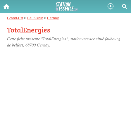
Gazole :
Grand-Est
>
Haut-Rhin
>
Cernay
TotalEnergies
Disponible
Épuisé
Cette fiche présente "TotalEnergies", station-service situé
faubourg
SP 98 :
de belfort
, 68700 Cernay.
Disponible
Épuisé
SP 95 :
Disponible
Épuisé
Fermer