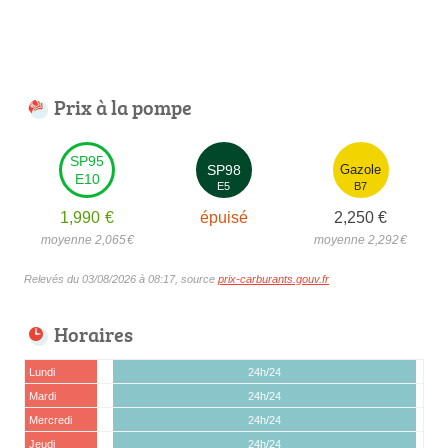
Prix à la pompe
SP95
SP98
Gazole
E10
E5
B7
1,990
€
épuisé
2,250
€
moyenne 2,065
€
moyenne 2,292
€
Relevés du 03/08/2026 à 08:17, source
prix-carburants.gouv.fr
Horaires
Lundi
24h/24
Mardi
24h/24
Mercredi
24h/24
Jeudi
24h/24