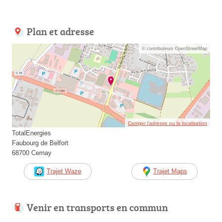
Plan et adresse
© contributeurs OpenStreetMap
Corriger l’adresse ou la localisation
TotalEnergies
Faubourg de Belfort
68700 Cernay
Trajet Waze
Trajet Maps
Venir en transports en commun