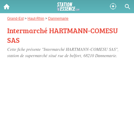
Gazole :
Grand-Est
>
Haut-Rhin
>
Dannemarie
Intermarché HARTMANN-COMESU
Disponible
Épuisé
SAS
SP 98 :
Cette fiche présente "Intermarché HARTMANN-COMESU SAS",
Disponible
Épuisé
station de supermarché situé
rue de belfort
, 68210 Dannemarie.
SP 95 :
Disponible
Épuisé
Fermer