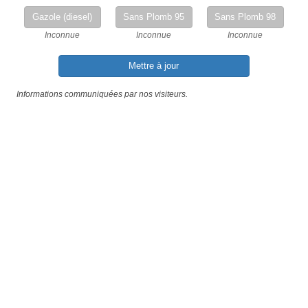
Gazole (diesel)
Sans Plomb 95
Sans Plomb 98
Inconnue
Inconnue
Inconnue
Mettre à jour
Informations communiquées par nos visiteurs.