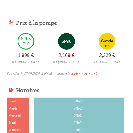
Prix à la pompe
SP95
SP98
Gazole
E10
E5
B7
1,999
€
2,169
€
2,229
€
moyenne 2,045
€
moyenne 2,111
€
moyenne 2,274
€
Relevés du 07/08/2026 à 09:46, source
prix-carburants.gouv.fr
Horaires
Lundi
24h/24
Mardi
24h/24
Mercredi
24h/24
Jeudi
24h/24
Vendredi
24h/24