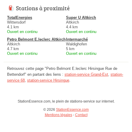
Stations à proximité
TotalEnergies
Super U Altkirch
Wittersdorf
Altkirch
4.1 km
4.4 km
Ouvert en continu
Ouvert en continu
Petro Belmont E.leclerc Altkirch
Intermarché
Altkirch
Waldighofen
4.7 km
5 km
Ouvert en continu
Ouvert en continu
Retrouvez cette page "Petro Belmont E.leclerc Hirsingue Rue de
Bettendorf" en partant des liens :
station-service Grand-Est
,
station-
service 68
,
station-service Hirsingue
.
StationEssence.com, le plein de stations-service sur internet.
© 2026
StationEssence.com
Mentions légales
-
Contact