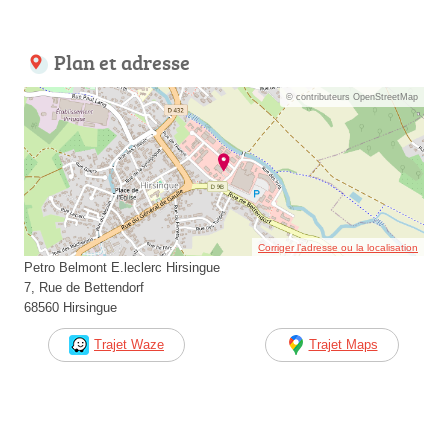
Plan et adresse
© contributeurs OpenStreetMap
Corriger l’adresse ou la localisation
Petro Belmont E.leclerc Hirsingue
7, Rue de Bettendorf
68560 Hirsingue
Trajet Waze
Trajet Maps