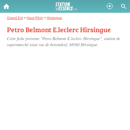
Gazole :
Grand-Est
>
Haut-Rhin
>
Hirsingue
Petro Belmont E.leclerc Hirsingue
Disponible
Épuisé
Cette fiche présente "Petro Belmont E.leclerc Hirsingue", station de
SP 98 :
supermarché situé
rue de bettendorf
, 68560 Hirsingue.
Disponible
Épuisé
SP 95 :
Disponible
Épuisé
Fermer