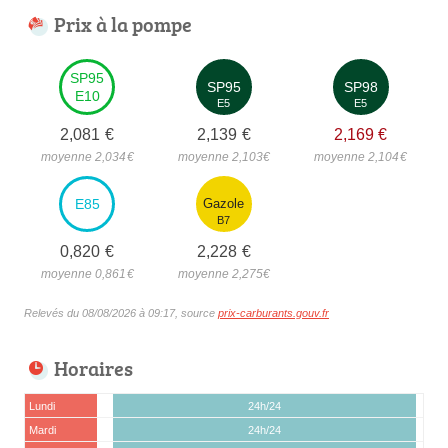
Prix à la pompe
SP95
SP95
SP98
E10
E5
E5
2,081
€
2,139
€
2,169
€
moyenne 2,034
€
moyenne 2,103
€
moyenne 2,104
€
E85
Gazole
B7
0,820
€
2,228
€
moyenne 0,861
€
moyenne 2,275
€
Relevés du 08/08/2026 à 09:17, source
prix-carburants.gouv.fr
Horaires
Lundi
24h/24
Mardi
24h/24