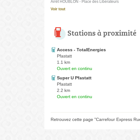
Arrêt HOUBLON - Place des Libérateurs
Voir tout
Stations à proximité
Access - TotalEnergies
Pfastatt
1.1 km
Ouvert en continu
Super U Pfastatt
Pfastatt
2.2 km
Ouvert en continu
Retrouvez cette page "Carrefour Express Rue 