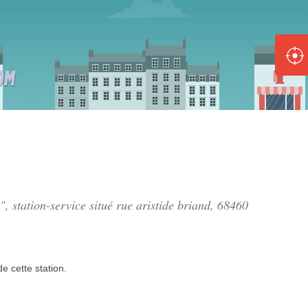
ole :
Disponible
Épuisé
8 :
Disponible
Épuisé
5 :
", station-service situé
rue aristide briand
, 68460
Disponible
Épuisé
de
cette station.
Fe