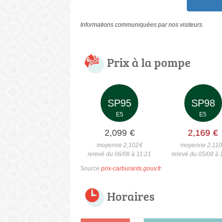
Informations communiquées par nos visiteurs.
Prix à la pompe
SP95
SP98
E5
E5
2,099
€
2,169
€
moyenne 2,102
€
moyenne 2,110
relevé du 06/08 à 11:21
relevé du 05/08 à 
Source
prix-carburants.gouv.fr
Horaires