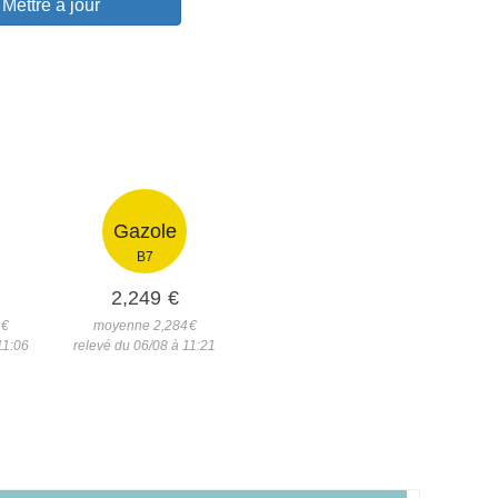
Mettre à jour
Gazole
B7
2,249
€
€
moyenne 2,284
€
11:06
relevé du 06/08 à 11:21