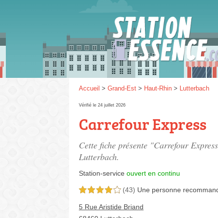
Gaz
SP 9
Accueil
>
Grand-Est
>
Haut-Rhin
>
Lutterbach
Vérifié le 24 juillet 2026
Carrefour Express
SP 9
Cette fiche présente "Carrefour Express
Lutterbach.
Station-service
ouvert en continu
(43)
Une personne
recomman
4,0 étoiles sur 5
5 Rue Aristide Briand