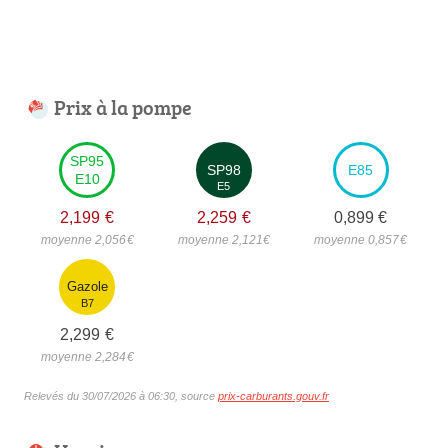
Prix à la pompe
SP95
SP98
E85
E10
E5
2,199
€
2,259
€
0,899
€
moyenne 2,056
€
moyenne 2,121
€
moyenne 0,857
€
Gazole
B7
2,299
€
moyenne 2,284
€
Relevés du 30/07/2026 à 06:30, source
prix-carburants.gouv.fr