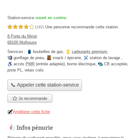
Station-service
ouvert en continu
Une personne
recommande
cette station.
4,0 étoiles sur 5
(192)
8 Porte du Miroir
68100 Mulhouse
Services :
bouteilles de gaz
,
carburants premium
,
gonflage de pneu
,
snack / épicerie
,
station de lavage
,
accès
PMR
(entrée adaptée)
,
borne électrique
,
CB acceptée
,
piste PL
,
relais colis
📞 Appeler cette station-service
Je recommande
Améliorer cette fiche
Infos pénurie
Pénurie de carburant possible, nous vous invitons à renseigner la