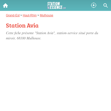
Gazole :
Grand-Est
>
Haut-Rhin
>
Mulhouse
Station Avia
Disponible
Épuisé
Cette fiche présente "Station Avia", station-service situé
porte du
SP 98 :
miroir
, 68100 Mulhouse.
Disponible
Épuisé
SP 95 :
Disponible
Épuisé
Fermer