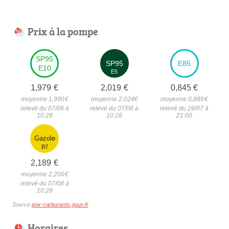
Prix à la pompe
SP95
SP95
E85
E10
E5
1,979
€
2,019
€
0,845
€
moyenne 1,990
€
moyenne 2,024
€
moyenne 0,889
€
relevé du 07/08 à
relevé du 07/08 à
relevé du 29/07 à
10:28
10:28
21:00
Gazole
B7
2,189
€
moyenne 2,200
€
relevé du 07/08 à
10:28
Source
prix-carburants.gouv.fr
Horaires