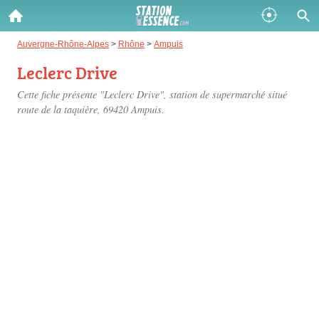
Gazole :
Auvergne-Rhône-Alpes
>
Rhône
>
Ampuis
Leclerc Drive
Disponible
Épuisé
Cette fiche présente "Leclerc Drive", station de supermarché situé
SP 98 :
route de la taquière
, 69420 Ampuis.
Disponible
Épuisé
SP 95 :
Disponible
Épuisé
Fermer