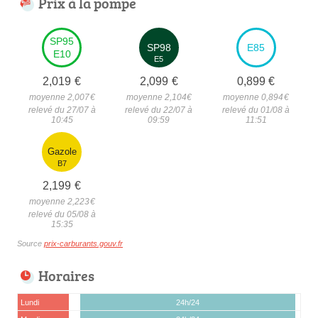
Prix à la pompe
SP95
SP98
E85
E10
E5
2,019
€
2,099
€
0,899
€
moyenne 2,007
€
moyenne 2,104
€
moyenne 0,894
€
relevé du 27/07 à
relevé du 22/07 à
relevé du 01/08 à
10:45
09:59
11:51
Gazole
B7
2,199
€
moyenne 2,223
€
relevé du 05/08 à
15:35
Source
prix-carburants.gouv.fr
Horaires
Lundi
24h/24