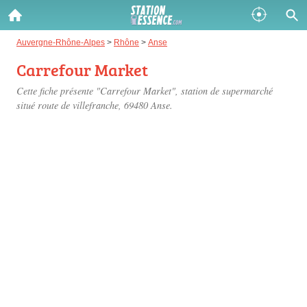
Gazole :
Auvergne-Rhône-Alpes
>
Rhône
>
Anse
Carrefour Market
Disponible
Épuisé
Cette fiche présente "Carrefour Market", station de supermarché
SP 98 :
situé
route de villefranche
, 69480 Anse.
Disponible
Épuisé
SP 95 :
Disponible
Épuisé
Fermer