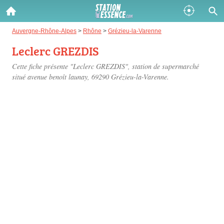
Gazole :
Auvergne-Rhône-Alpes
>
Rhône
>
Grézieu-la-Varenne
Leclerc GREZDIS
Disponible
Épuisé
Cette fiche présente "Leclerc GREZDIS", station de supermarché
SP 98 :
situé
avenue benoît launay
, 69290 Grézieu-la-Varenne.
Disponible
Épuisé
SP 95 :
Disponible
Épuisé
Fermer