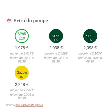
Prix à la pompe
SP95
SP95
SP98
E10
E5
E5
1,978
€
2,038
€
2,098
€
moyenne 2,017
€
moyenne 2,029
€
moyenne 2,102
€
relevé du 05/08 à
relevé du 03/08 à
relevé du 04/08 à
08:30
08:30
08:30
Gazole
B7
2,248
€
moyenne 2,247
€
relevé du 01/08 à
08:30
Source
prix-carburants.gouv.fr