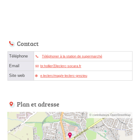
Contact
Téléphone
Téléphoner à la station de supermarché
Email
br.hollierⓐleclerc-socara.fr
Site web
e.leclerc/mag/e-leclerc-grezieu
Plan et adresse
© contributeurs OpenStreetMap