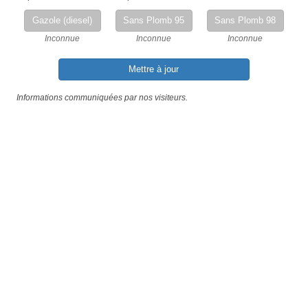
Gazole (diesel)
Sans Plomb 95
Sans Plomb 98
Inconnue
Inconnue
Inconnue
Mettre à jour
Informations communiquées par nos visiteurs.