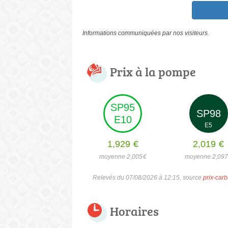
Informations communiquées par nos visiteurs.
Prix à la pompe
SP95
SP98
E10
E5
1,929
€
2,019
€
moyenne 2,005
€
moyenne 2,09
Relevés du 07/08/2026 à 12:15, source
prix-carb
Horaires