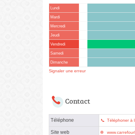
Lundi
Mardi
Mercredi
Jeudi
Vendredi
Samedi
Dimanche
Signaler une erreur
Contact
Téléphone
Téléphoner à 
Site web
www.carrefourl