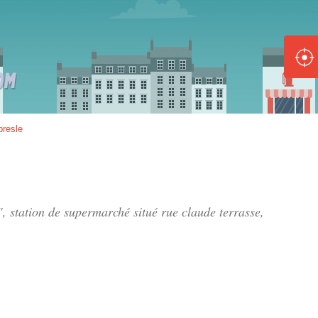
ole :
Disponible
Épuisé
8 :
bresle
Disponible
Épuisé
5 :
", station de supermarché situé
rue claude terrasse
,
Disponible
Épuisé
Fe