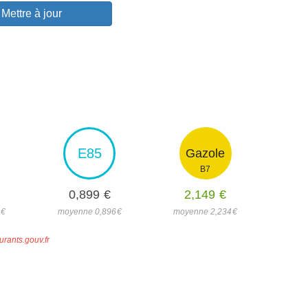
Mettre à jour
E85
Gazole
B7
0,899
€
2,149
€
7
€
moyenne 0,896
€
moyenne 2,234
€
urants.gouv.fr