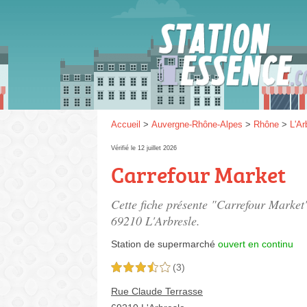
Gaz
SP 9
Accueil
>
Auvergne-Rhône-Alpes
>
Rhône
>
L'Ar
Vérifié le 12 juillet 2026
Carrefour Market
SP 9
Cette fiche présente "Carrefour Market
69210 L'Arbresle.
Station de supermarché
ouvert en continu
(3)
3,5 étoiles sur 5
Rue Claude Terrasse