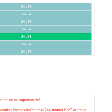
24h/24
24h/24
24h/24
24h/24
24h/24
24h/24
24h/24
la station de supermarché
ocation.fr/vehicules?store=1744-market-l%27-arbresle