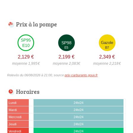
Prix à la pompe
SP95
SP98
Gazole
E10
E5
B7
2,129
€
2,199
€
2,349
€
moyenne 1,995
€
moyenne 2,083
€
moyenne 2,218
€
Relevés du 06/08/2026 à 21:00, source
prix-carburants.gouv.fr
Horaires
Lundi
24h/24
Mardi
24h/24
Mercredi
24h/24
Jeudi
24h/24
Vendredi
24h/24