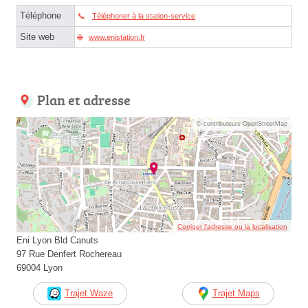
Téléphone
Téléphoner à la station-service
Site web
www.enistation.fr
Plan et adresse
© contributeurs OpenStreetMap
Corriger l’adresse ou la localisation
Eni Lyon Bld Canuts
97 Rue Denfert Rochereau
69004 Lyon
Trajet Waze
Trajet Maps