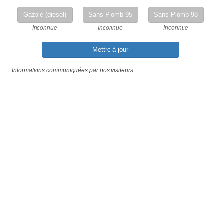
Gazole (diesel)
Sans Plomb 95
Sans Plomb 98
Inconnue
Inconnue
Inconnue
Mettre à jour
Informations communiquées par nos visiteurs.