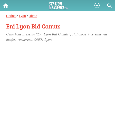
Gazole :
Rhône
>
Lyon
>
4ème
Eni Lyon Bld Canuts
Disponible
Épuisé
Cette fiche présente "Eni Lyon Bld Canuts", station-service situé
rue
SP 98 :
denfert rochereau
, 69004 Lyon.
Disponible
Épuisé
SP 95 :
Disponible
Épuisé
Fermer