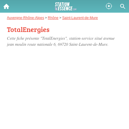
Gazole :
Auvergne-Rhône-Alpes
>
Rhône
>
Saint-Laurent-de-Mure
TotalEnergies
Disponible
Épuisé
Cette fiche présente "TotalEnergies", station-service situé
avenue
SP 98 :
jean moulin route nationale 6
, 69720 Saint-Laurent-de-Mure.
Disponible
Épuisé
SP 95 :
Disponible
Épuisé
Fermer