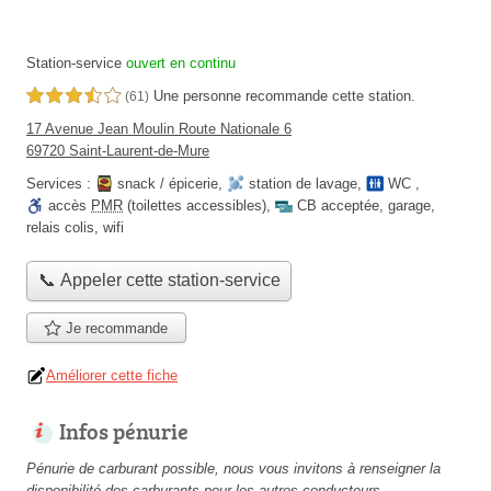
Station-service
ouvert en continu
Une personne
recommande
cette station.
3,5 étoiles sur 5
(61)
17 Avenue Jean Moulin Route Nationale 6
69720 Saint-Laurent-de-Mure
Services :
snack / épicerie
,
station de lavage
,
WC
,
accès
PMR
(toilettes accessibles)
,
CB acceptée
,
garage
,
relais colis
,
wifi
📞 Appeler cette station-service
Je recommande
Améliorer cette fiche
Infos pénurie
Pénurie de carburant possible, nous vous invitons à renseigner la
disponibilité des carburants pour les autres conducteurs.