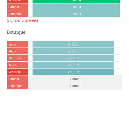
Vendredi
24h/24
Samedi
24h/24
Dimanche
24h/24
Signaler une erreur
Boutique
Lundi
7h - 18h
Mardi
7h - 18h
Mercredi
7h - 18h
Jeudi
7h - 18h
Vendredi
7h - 18h
Samedi
Fermé
Dimanche
Fermé