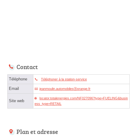
Contact
Téléphone
Téléphoner à la station-service
Email
jeanmoulin.automobilesⓐorange.fr
locator.totalenergies.com/NF027096?type=FUELING&busin
Site web
ess_type=RETAIL
Plan et adresse