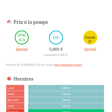
Prix à la pompe
SP95
E85
Gazole
E10
B7
épuisé
0,869
€
épuisé
moyenne 0,887
€
Relevés du 07/08/2026 à 01:00, source
prix-carburants.gouv.fr
Horaires
Lundi
24h/24
Mardi
24h/24
Mercredi
24h/24
Jeudi
24h/24