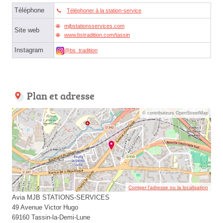
Téléphone
Téléphoner à la station-service
mjbstationsservices.com
Site web
www.bstradition.com/tassin
Instagram
@bs_tradition
Plan et adresse
© contributeurs OpenStreetMap
Corriger l’adresse ou la localisation
Avia MJB STATIONS-SERVICES
49 Avenue Victor Hugo
69160 Tassin-la-Demi-Lune