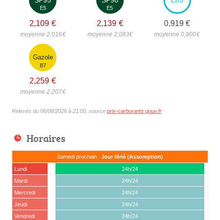
E5
E5
2,109
€
2,139
€
0,919
€
moyenne 2,016
€
moyenne 2,083
€
moyenne 0,900
€
Gazole
B7
2,259
€
moyenne 2,207
€
Relevés du 06/08/2026 à 21:00, source
prix-carburants.gouv.fr
Horaires
Samedi prochain :
Jour férié (Assomption)
Lundi
24h/24
Mardi
24h/24
Mercredi
24h/24
Jeudi
24h/24
Vendredi
24h/24