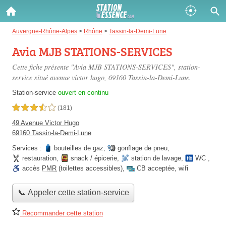
Gazole :
Auvergne-Rhône-Alpes
>
Rhône
>
Tassin-la-Demi-Lune
Avia MJB STATIONS-SERVICES
Disponible
Épuisé
Cette fiche présente "Avia MJB STATIONS-SERVICES", station-
SP 98 :
service situé
avenue victor hugo
, 69160 Tassin-la-Demi-Lune.
Disponible
Épuisé
Station-service
ouvert en continu
3,5 étoiles sur 5
(181)
SP 95 :
49 Avenue Victor Hugo
Disponible
Épuisé
69160 Tassin-la-Demi-Lune
Services :
bouteilles de gaz
,
gonflage de pneu
,
restauration
,
snack / épicerie
,
station de lavage
,
WC
,
accès
PMR
(toilettes accessibles)
,
CB acceptée
,
wifi
📞 Appeler cette station-service
Fermer
Recommander cette station