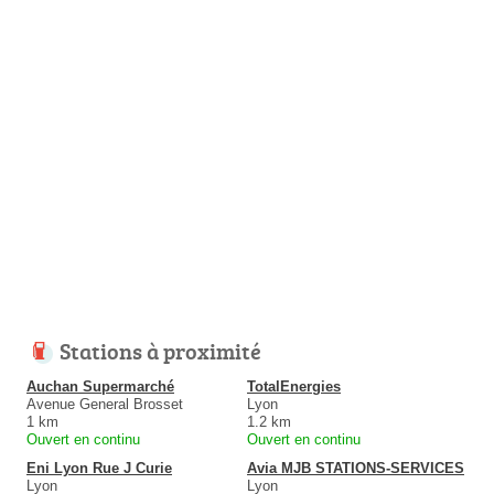
Stations à proximité
Auchan Supermarché
TotalEnergies
Avenue General Brosset
Lyon
1 km
1.2 km
Ouvert en continu
Ouvert en continu
Eni Lyon Rue J Curie
Avia MJB STATIONS-SERVICES
Lyon
Lyon