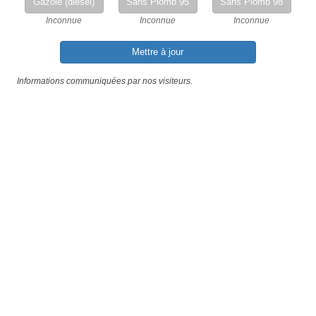
Gazole (diesel)
Sans Plomb 95
Sans Plomb 98
Inconnue
Inconnue
Inconnue
Mettre à jour
Informations communiquées par nos visiteurs.