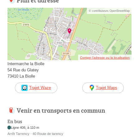
Plan et adresse
© contributeurs OpenStreetMap
Corriger l’adresse ou la localisation
Intermarche la Biolle
54 Rue du Glatey
73410 La Biolle
Trajet Waze
Trajet Maps
Venir en transports en commun
En bus
Ligne 406, à 110 m
Arrêt Tarrency - 40 Route de tarency