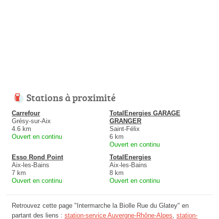
Stations à proximité
Carrefour
TotalEnergies GARAGE
Grésy-sur-Aix
GRANGER
4.6 km
Saint-Félix
Ouvert en continu
6 km
Ouvert en continu
Esso Rond Point
TotalEnergies
Aix-les-Bains
Aix-les-Bains
7 km
8 km
Ouvert en continu
Ouvert en continu
Retrouvez cette page "Intermarche la Biolle Rue du Glatey" en
partant des liens :
station-service Auvergne-Rhône-Alpes
,
station-