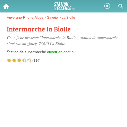
Gazole :
Auvergne-Rhône-Alpes
>
Savoie
>
La Biolle
Intermarche la Biolle
Disponible
Épuisé
Cette fiche présente "Intermarche la Biolle", station de supermarché
SP 98 :
situé
rue du glatey
, 73410 La Biolle.
Disponible
Épuisé
Station de supermarché
ouvert en continu
3,5 étoiles sur 5
(116)
SP 95 :
Disponible
Épuisé
Fermer