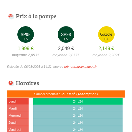
Prix à la pompe
SP95
SP98
Gazole
E5
E5
B7
1,999
€
2,049
€
2,149
€
moyenne 2,053
€
moyenne 2,077
€
moyenne 2,202
€
Relevés du 06/08/2026 à 14:31, source
prix-carburants.gouv.fr
Horaires
Samedi prochain :
Jour férié (Assomption)
Lundi
24h/24
Mardi
24h/24
Mercredi
24h/24
Jeudi
24h/24
Vendredi
24h/24