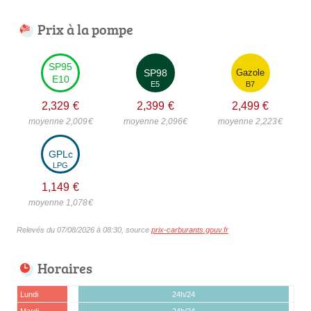
Prix à la pompe
SP95
SP98
Gazole
E10
E5
B7
2,329
€
2,399
€
2,499
€
moyenne 2,009
€
moyenne 2,096
€
moyenne 2,223
€
GPLc
LPG
1,149
€
moyenne 1,078
€
Relevés du 07/08/2026 à 08:30, source
prix-carburants.gouv.fr
Horaires
Lundi
24h/24