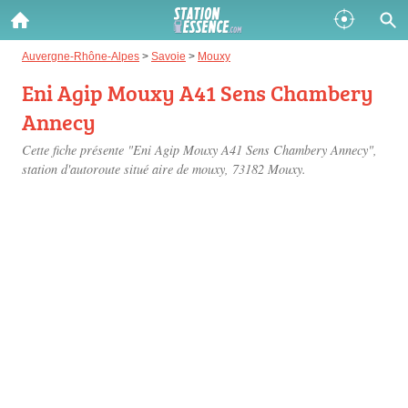
Gazole :
Auvergne-Rhône-Alpes
>
Savoie
>
Mouxy
Eni Agip Mouxy A41 Sens Chambery
Disponible
Épuisé
Annecy
SP 98 :
Cette fiche présente "Eni Agip Mouxy A41 Sens Chambery Annecy",
Disponible
Épuisé
station d'autoroute situé
aire de mouxy
, 73182 Mouxy.
SP 95 :
Disponible
Épuisé
Fermer