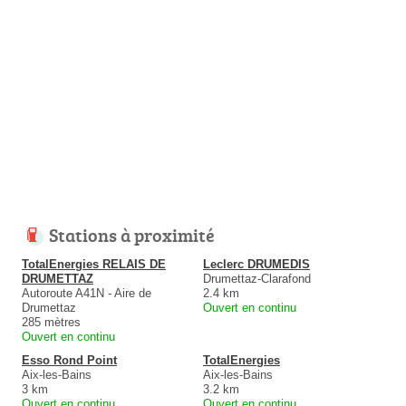
Stations à proximité
TotalEnergies RELAIS DE
Leclerc DRUMEDIS
DRUMETTAZ
Drumettaz-Clarafond
Autoroute A41N - Aire de
2.4 km
Drumettaz
Ouvert en continu
285 mètres
Ouvert en continu
Esso Rond Point
TotalEnergies
Aix-les-Bains
Aix-les-Bains
3 km
3.2 km
Ouvert en continu
Ouvert en continu