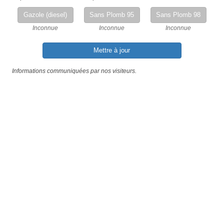
Gazole (diesel)
Sans Plomb 95
Sans Plomb 98
Inconnue
Inconnue
Inconnue
Mettre à jour
Informations communiquées par nos visiteurs.