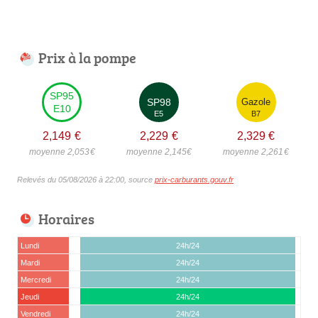
Prix à la pompe
SP95
SP98
Gazole
E10
E5
B7
2,149
€
2,229
€
2,329
€
moyenne 2,053
€
moyenne 2,145
€
moyenne 2,261
€
Relevés du 05/08/2026 à 22:00, source
prix-carburants.gouv.fr
Horaires
Lundi
24h/24
Mardi
24h/24
Mercredi
24h/24
Jeudi
24h/24
Vendredi
24h/24