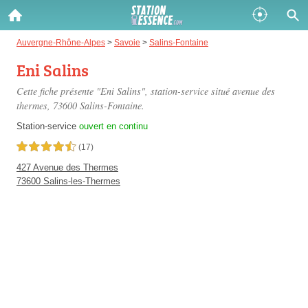
Gazole :
Auvergne-Rhône-Alpes
>
Savoie
>
Salins-Fontaine
Eni Salins
Disponible
Épuisé
Cette fiche présente "Eni Salins", station-service situé
avenue des
SP 98 :
thermes
, 73600 Salins-Fontaine.
Disponible
Épuisé
Station-service
ouvert en continu
4,5 étoiles sur 5
(17)
SP 95 :
427 Avenue des Thermes
Disponible
Épuisé
73600 Salins-les-Thermes
Fermer