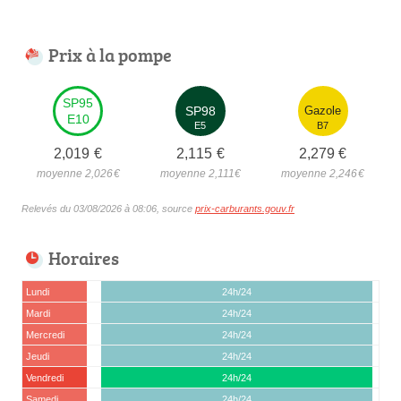
Prix à la pompe
SP95
SP98
Gazole
E10
E5
B7
2,019
€
2,115
€
2,279
€
moyenne 2,026
€
moyenne 2,111
€
moyenne 2,246
€
Relevés du 03/08/2026 à 08:06, source
prix-carburants.gouv.fr
Horaires
Lundi
24h/24
Mardi
24h/24
Mercredi
24h/24
Jeudi
24h/24
Vendredi
24h/24
Samedi
24h/24