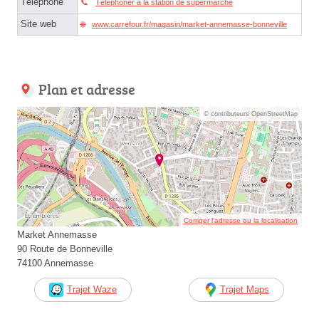
Téléphone
Téléphoner à la station de supermarché
Site web
www.carrefour.fr/magasin/market-annemasse-bonneville
Plan et adresse
© contributeurs OpenStreetMap
Corriger l’adresse ou la localisation
Market Annemasse
90 Route de Bonneville
74100 Annemasse
Trajet Waze
Trajet Maps