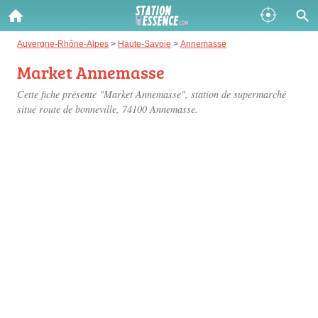
Gazole :
Auvergne-Rhône-Alpes
>
Haute-Savoie
>
Annemasse
Market Annemasse
Disponible
Épuisé
Cette fiche présente "Market Annemasse", station de supermarché
SP 98 :
situé
route de bonneville
, 74100 Annemasse.
Disponible
Épuisé
SP 95 :
Disponible
Épuisé
Fermer