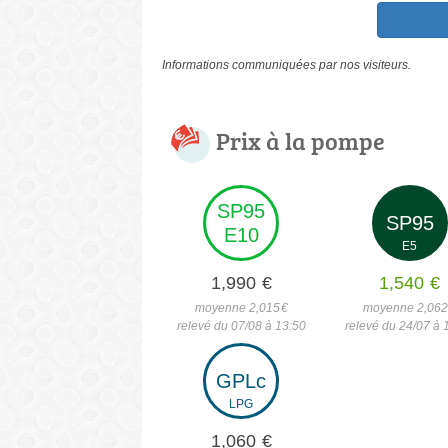
Informations communiquées par nos visiteurs.
Prix à la pompe
SP95
SP95
E10
E5
1,990
€
1,540
€
moyenne 2,015
€
moyenne 2,06
relevé du 07/08 à 13:50
relevé du 24/07 à 
GPLc
LPG
1,060
€