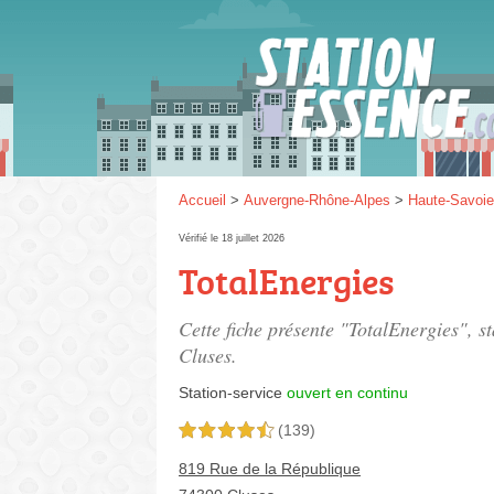
Gaz
SP 9
Accueil
>
Auvergne-Rhône-Alpes
>
Haute-Savoie
Vérifié le 18 juillet 2026
TotalEnergies
SP 9
Cette fiche présente "TotalEnergies", s
Cluses.
Station-service
ouvert en continu
(139)
4,5 étoiles sur 5
819 Rue de la République