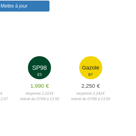
Mettre à jour
SP98
Gazole
E5
B7
1,990
€
2,250
€
2
€
moyenne 2,103
€
moyenne 2,242
€
12:07
relevé du 07/08 à 13:50
relevé du 07/08 à 13:50