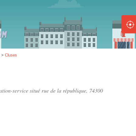
ole :
Disponible
Épuisé
8 :
>
Cluses
Disponible
Épuisé
5 :
tation-service situé
rue de la république
, 74300
Disponible
Épuisé
Fe