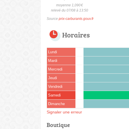
moyenne 1,090
€
relevé du 07/08 à 13:50
Source
prix-carburants.gouv.fr
Horaires
Lundi
Mardi
Mercredi
Jeudi
Vendredi
Samedi
Dimanche
Signaler une erreur
Boutique