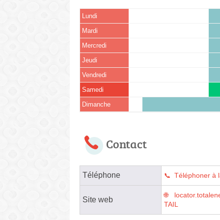
Lundi
Mardi
Mercredi
Jeudi
Vendredi
Samedi
Dimanche
Contact
Téléphone
Téléphoner à l
locator.tota
Site web
TAIL