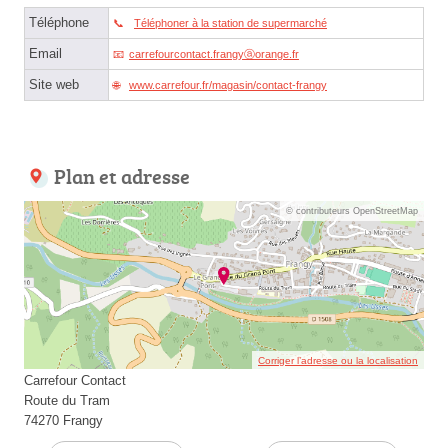
Téléphone
Téléphoner à la station de supermarché
Email
carrefourcontact.frangyⓐorange.fr
Site web
www.carrefour.fr/magasin/contact-frangy
Plan et adresse
© contributeurs OpenStreetMap
Corriger l’adresse ou la localisation
Carrefour Contact
Route du Tram
74270 Frangy