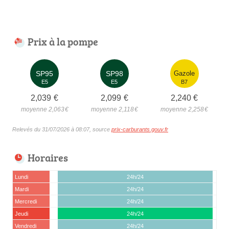
Prix à la pompe
SP95
SP98
Gazole
E5
E5
B7
2,039
€
2,099
€
2,240
€
moyenne 2,063
€
moyenne 2,118
€
moyenne 2,258
€
Relevés du 31/07/2026 à 08:07, source
prix-carburants.gouv.fr
Horaires
Lundi
24h/24
Mardi
24h/24
Mercredi
24h/24
Jeudi
24h/24
Vendredi
24h/24