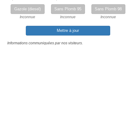
Gazole (diesel)
Sans Plomb 95
Sans Plomb 98
Inconnue
Inconnue
Inconnue
Mettre à jour
Informations communiquées par nos visiteurs.