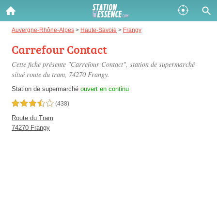
Gazole :
Auvergne-Rhône-Alpes
>
Haute-Savoie
>
Frangy
Carrefour Contact
Disponible
Épuisé
Cette fiche présente "Carrefour Contact", station de supermarché
SP 98 :
situé
route du tram
, 74270 Frangy.
Disponible
Épuisé
Station de supermarché
ouvert en continu
3,5 étoiles sur 5
(438)
SP 95 :
Route du Tram
Disponible
Épuisé
74270 Frangy
Fermer