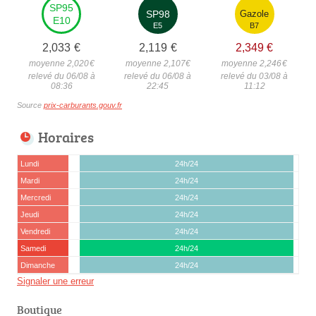
SP95
SP98
Gazole
E10
E5
B7
2,033
€
2,119
€
2,349
€
moyenne 2,020
€
moyenne 2,107
€
moyenne 2,246
€
relevé du 06/08 à
relevé du 06/08 à
relevé du 03/08 à
08:36
22:45
11:12
Source
prix-carburants.gouv.fr
Horaires
Lundi
24h/24
Mardi
24h/24
Mercredi
24h/24
Jeudi
24h/24
Vendredi
24h/24
Samedi
24h/24
Dimanche
24h/24
Signaler une erreur
Boutique