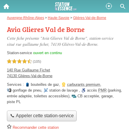
Gazole :
Auvergne-Rhône-Alpes
>
Haute-Savoie
>
Glières-Val-de-Borne
Avia Glieres Val de Borne
Disponible
Épuisé
Cette fiche présente "Avia Glieres Val de Borne", station-service
SP 98 :
situé
rue guillaume fichet
, 74130 Glières-Val-de-Borne.
Disponible
Épuisé
Station-service
ouvert en continu
4,5 étoiles sur 5
(105)
SP 95 :
140 Rue Guillaume Fichet
Disponible
Épuisé
74130 Glières-Val-de-Borne
Services :
bouteilles de gaz
,
carburants premium
,
gonflage de pneu
,
station de lavage
,
accès
PMR
(parking,
entrée adaptée, toilettes accessibles)
,
CB acceptée
,
garage
,
piste PL
Fermer
📞 Appeler cette station-service
Recommander cette station