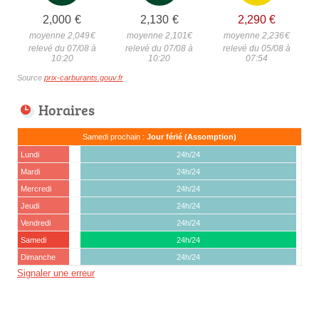
2,000
€
2,130
€
2,290
€
moyenne 2,049
€
moyenne 2,101
€
moyenne 2,236
€
relevé du 07/08 à
relevé du 07/08 à
relevé du 05/08 à
10:20
10:20
07:54
Source
prix-carburants.gouv.fr
Horaires
Samedi prochain :
Jour férié (Assomption)
Lundi
24h/24
Mardi
24h/24
Mercredi
24h/24
Jeudi
24h/24
Vendredi
24h/24
Samedi
24h/24
Dimanche
24h/24
Signaler une erreur