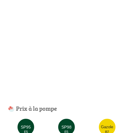
Prix à la pompe
SP95
SP98
Gazole
E5
E5
B7