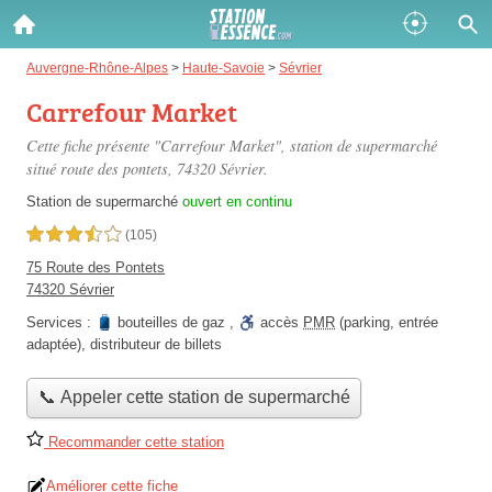
Gazole :
Auvergne-Rhône-Alpes
>
Haute-Savoie
>
Sévrier
Carrefour Market
Disponible
Épuisé
Cette fiche présente "Carrefour Market", station de supermarché
SP 98 :
situé
route des pontets
, 74320 Sévrier.
Disponible
Épuisé
Station de supermarché
ouvert en continu
3,5 étoiles sur 5
(105)
SP 95 :
75 Route des Pontets
Disponible
Épuisé
74320 Sévrier
Services :
bouteilles de gaz
,
accès
PMR
(parking, entrée
adaptée)
,
distributeur de billets
📞 Appeler cette station de supermarché
Fermer
Recommander cette station
Améliorer cette fiche