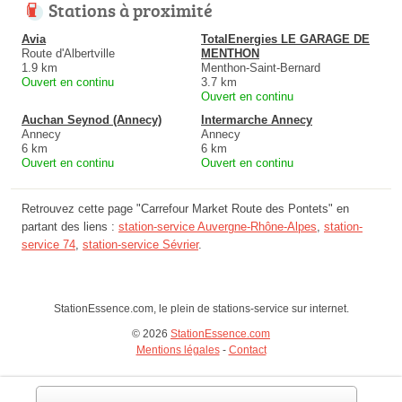
Stations à proximité
Avia
TotalEnergies LE GARAGE DE
Route d'Albertville
MENTHON
1.9 km
Menthon-Saint-Bernard
Ouvert en continu
3.7 km
Ouvert en continu
Auchan Seynod (Annecy)
Intermarche Annecy
Annecy
Annecy
6 km
6 km
Ouvert en continu
Ouvert en continu
Retrouvez cette page "Carrefour Market Route des Pontets" en
partant des liens :
station-service Auvergne-Rhône-Alpes
,
station-
service 74
,
station-service Sévrier
.
StationEssence.com, le plein de stations-service sur internet.
© 2026
StationEssence.com
Mentions légales
-
Contact