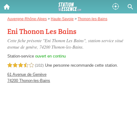
Gazole :
Auvergne-Rhône-Alpes
>
Haute-Savoie
>
Thonon-les-Bains
Eni Thonon Les Bains
Disponible
Épuisé
Cette fiche présente "Eni Thonon Les Bains", station-service situé
SP 98 :
avenue de genève
, 74200 Thonon-les-Bains.
Disponible
Épuisé
Station-service
ouvert en continu
Une personne
recommande
cette station.
3,5 étoiles sur 5
(102)
SP 95 :
61 Avenue de Genève
Disponible
Épuisé
74200 Thonon-les-Bains
Fermer