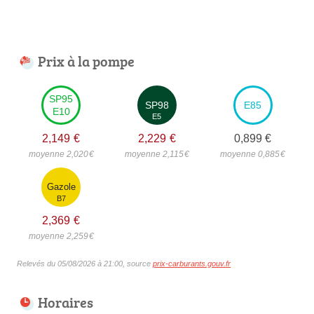
Prix à la pompe
SP95
SP98
E85
E10
E5
2,149
€
2,229
€
0,899
€
moyenne 2,020
€
moyenne 2,115
€
moyenne 0,885
€
Gazole
B7
2,369
€
moyenne 2,259
€
Relevés du 05/08/2026 à 21:00, source
prix-carburants.gouv.fr
Horaires