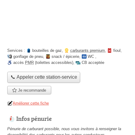
Services :
bouteilles de gaz
,
carburants premium
,
fioul
,
gonflage de pneu
,
snack / épicerie
,
WC
,
accès
PMR
(toilettes accessibles)
,
CB acceptée
📞 Appeler cette station-service
Je recommande
Améliorer cette fiche
Infos pénurie
Pénurie de carburant possible, nous vous invitons à renseigner la
disponibilité des carburants pour les autres conducteurs.