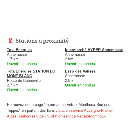
Stations à proximité
TotalEnergies
Intermarché HYPER Annemasse
Annemasse
Annemasse
1.7 km
2 km
Ouvert en continu
Ouvert en continu
TotalEnergies STATION DU
Esso des Vallees
MONT BLANC
Annemasse
Route de Bonneville
2.9 km
2.7 km
Ouvert en continu
Ouvert en continu
Retrouvez cette page "Intermarche Vetraz Monthoux Rue des
Teppes" en partant des liens :
station-service Auvergne-Rhône-
Alpes
,
station-service 74
,
station-service Vétraz-Monthoux
.