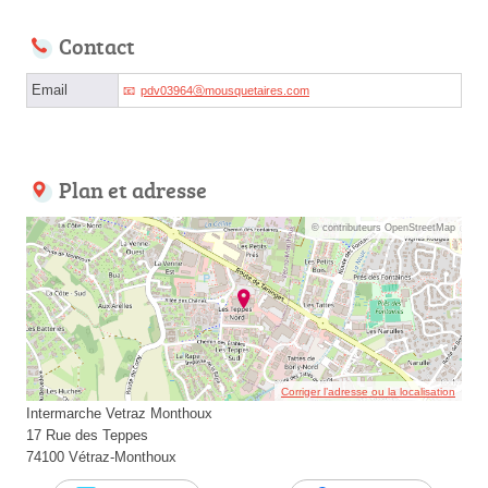
Contact
Email
pdv03964ⓐmousquetaires.com
Plan et adresse
© contributeurs OpenStreetMap
Corriger l’adresse ou la localisation
Intermarche Vetraz Monthoux
17 Rue des Teppes
74100 Vétraz-Monthoux