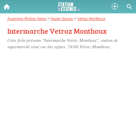
Gazole :
Auvergne-Rhône-Alpes
>
Haute-Savoie
>
Vétraz-Monthoux
Intermarche Vetraz Monthoux
Disponible
Épuisé
Cette fiche présente "Intermarche Vetraz Monthoux", station de
SP 98 :
supermarché situé
rue des teppes
, 74100 Vétraz-Monthoux.
Disponible
Épuisé
SP 95 :
Disponible
Épuisé
Fermer