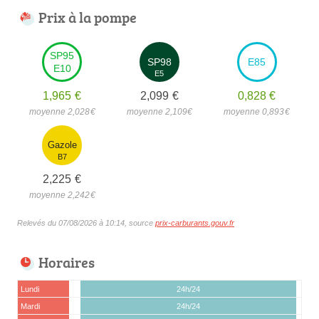
Prix à la pompe
SP95
SP98
E85
E10
E5
1,965
€
2,099
€
0,828
€
moyenne 2,028
€
moyenne 2,109
€
moyenne 0,893
€
Gazole
B7
2,225
€
moyenne 2,242
€
Relevés du 07/08/2026 à 10:14, source
prix-carburants.gouv.fr
Horaires
Lundi
24h/24
Mardi
24h/24