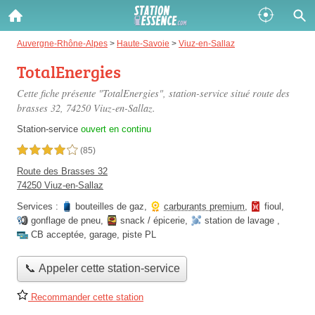
Gazole :
Auvergne-Rhône-Alpes
>
Haute-Savoie
>
Viuz-en-Sallaz
TotalEnergies
Disponible
Épuisé
Cette fiche présente "TotalEnergies", station-service situé
route des
SP 98 :
brasses 32
, 74250 Viuz-en-Sallaz.
Disponible
Épuisé
Station-service
ouvert en continu
4,0 étoiles sur 5
(85)
SP 95 :
Route des Brasses 32
Disponible
Épuisé
74250 Viuz-en-Sallaz
Services :
bouteilles de gaz
,
carburants premium
,
fioul
,
gonflage de pneu
,
snack / épicerie
,
station de lavage
,
CB acceptée
,
garage
,
piste PL
📞 Appeler cette station-service
Fermer
Recommander cette station