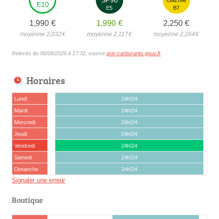
E10
E5
B7
1,990
€
1,990
€
2,250
€
moyenne 2,032
€
moyenne 2,117
€
moyenne 2,264
€
Relevés du 06/08/2026 à 17:32, source
prix-carburants.gouv.fr
Horaires
Lundi
24h/24
Mardi
24h/24
Mercredi
24h/24
Jeudi
24h/24
Vendredi
24h/24
Samedi
24h/24
Dimanche
24h/24
Signaler une erreur
Boutique