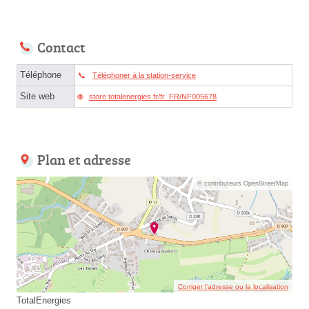
Contact
Téléphone
Téléphoner à la station-service
Site web
store.totalenergies.fr/fr_FR/NF005678
Plan et adresse
© contributeurs OpenStreetMap
Corriger l’adresse ou la localisation
TotalEnergies