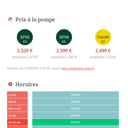
Prix à la pompe
SP95
SP98
Gazole
E5
E5
B7
2,329
€
2,399
€
2,499
€
moyenne 2,070
€
moyenne 2,087
€
moyenne 2,250
€
Relevés du 07/08/2026 à 07:00, source
prix-carburants.gouv.fr
Horaires
Lundi
24h/24
Mardi
24h/24
Mercredi
24h/24
Jeudi
24h/24
Vendredi
24h/24