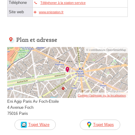
Téléphone
Téléphoner à la station-service
Site web
www.enistation.fr
Plan et adresse
© contributeurs OpenStreetMap
Corriger l’adresse ou la localisation
Eni Agip Paris Av Foch-Etoile
4 Avenue Foch
75016 Paris
Trajet Waze
Trajet Maps