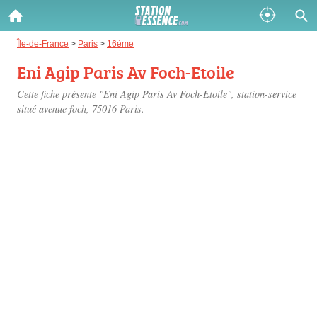
Gazole :
Île-de-France
>
Paris
>
16ème
Eni Agip Paris Av Foch-Etoile
Disponible
Épuisé
Cette fiche présente "Eni Agip Paris Av Foch-Etoile", station-service
SP 98 :
situé
avenue foch
, 75016 Paris.
Disponible
Épuisé
SP 95 :
Disponible
Épuisé
Fermer