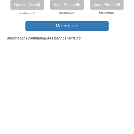
Gazole (diesel)
Sans Plomb 95
Sans Plomb 98
Inconnue
Inconnue
Inconnue
Mettre à jour
Informations communiquées par nos visiteurs.