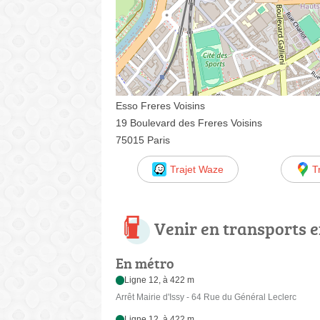
Esso Freres Voisins
19 Boulevard des Freres Voisins
75015 Paris
Trajet Waze
T
Venir en transports
En métro
Ligne 12, à 422 m
Arrêt Mairie d'Issy - 64 Rue du Général Leclerc
Ligne 12, à 422 m