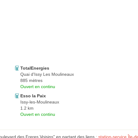
TotalEnergies
Quai d'Issy Les Moulineaux
885 mètres
Ouvert en continu
Esso la Paix
Issy-les-Moulineaux
1.2 km
Ouvert en continu
ulevard des Freres Voisins" en partant des liens :
station-service Île-