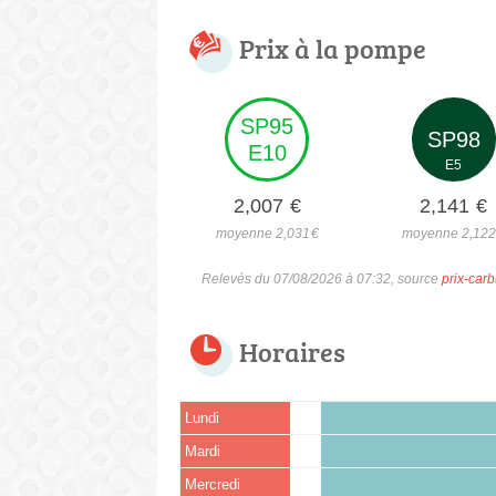
Prix à la pompe
SP95
SP98
E10
E5
2,007
€
2,141
€
moyenne 2,031
€
moyenne 2,12
Relevés du 07/08/2026 à 07:32, source
prix-carb
Horaires
Lundi
Mardi
Mercredi