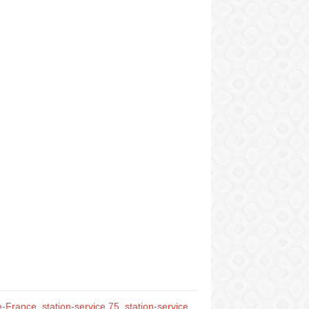
de-France
,
station-service 75
,
station-service