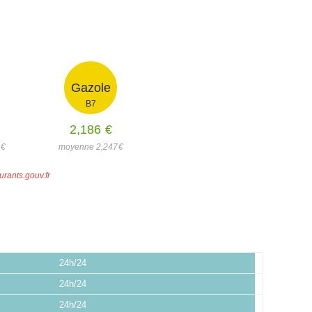
Gazole
B7
2,186
€
2
€
moyenne 2,247
€
urants.gouv.fr
24h/24
24h/24
24h/24