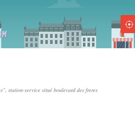
ole :
Disponible
Épuisé
8 :
Disponible
Épuisé
5 :
s", station-service situé
boulevard des freres
Disponible
Épuisé
Fe