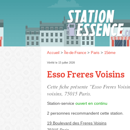
Gaz
SP 9
Accueil
>
Île-de-France
>
Paris
>
15ème
Vérifié le 15 juillet 2026
Esso Freres Voisins
SP 9
Cette fiche présente "Esso Freres Voisin
voisins
, 75015 Paris.
Station-service
ouvert en continu
2 personnes
recommandent
cette station.
19 Boulevard des Freres Voisins