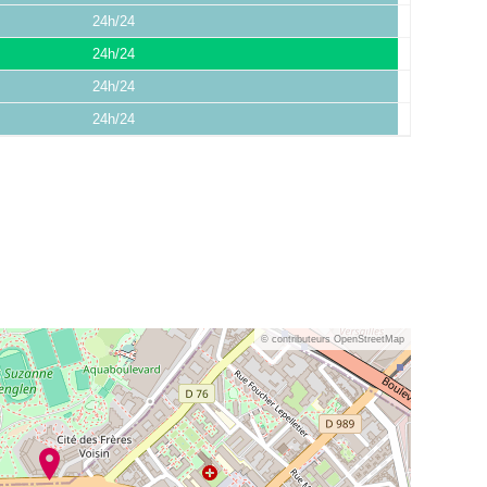
24h/24
24h/24
24h/24
24h/24
© contributeurs OpenStreetMap