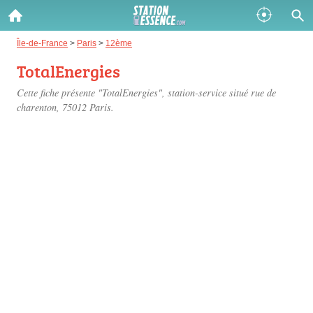
Gazole :
Île-de-France
>
Paris
>
12ème
TotalEnergies
Disponible
Épuisé
Cette fiche présente "TotalEnergies", station-service situé
rue de
SP 98 :
charenton
, 75012 Paris.
Disponible
Épuisé
SP 95 :
Disponible
Épuisé
Fermer