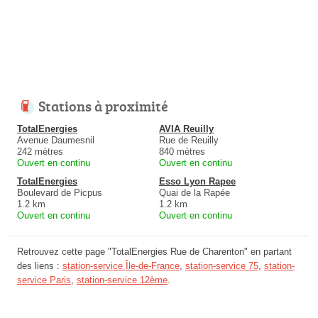
Stations à proximité
TotalEnergies
AVIA Reuilly
Avenue Daumesnil
Rue de Reuilly
242 mètres
840 mètres
Ouvert en continu
Ouvert en continu
TotalEnergies
Esso Lyon Rapee
Boulevard de Picpus
Quai de la Rapée
1.2 km
1.2 km
Ouvert en continu
Ouvert en continu
Retrouvez cette page "TotalEnergies Rue de Charenton" en partant
des liens :
station-service Île-de-France
,
station-service 75
,
station-
service Paris
,
station-service 12ème
.