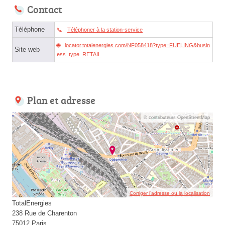
Contact
Téléphone
Téléphoner à la station-service
locator.totalenergies.com/NF058418?type=FUELING&busin
Site web
ess_type=RETAIL
Plan et adresse
© contributeurs OpenStreetMap
Corriger l’adresse ou la localisation
TotalEnergies
238 Rue de Charenton
75012 Paris