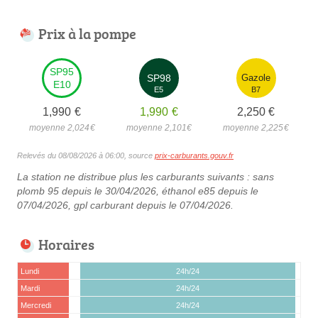
Prix à la pompe
SP95
SP98
Gazole
E10
E5
B7
1,990
€
1,990
€
2,250
€
moyenne 2,024
€
moyenne 2,101
€
moyenne 2,225
€
Relevés du 08/08/2026 à 06:00, source
prix-carburants.gouv.fr
La station ne distribue plus les carburants suivants : sans
plomb 95 depuis le 30/04/2026, éthanol e85 depuis le
07/04/2026, gpl carburant depuis le 07/04/2026.
Horaires
Lundi
24h/24
Mardi
24h/24
Mercredi
24h/24