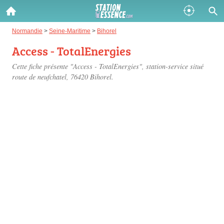
Gazole :
Normandie
>
Seine-Maritime
>
Bihorel
Access - TotalEnergies
Disponible
Épuisé
Cette fiche présente "Access - TotalEnergies", station-service situé
SP 98 :
route de neufchatel
, 76420 Bihorel.
Disponible
Épuisé
SP 95 :
Disponible
Épuisé
Fermer