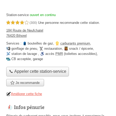
Station-service
ouvert en continu
Une personne
recommande
cette station.
4,0 étoiles sur 5
(300)
184 Route de Neufchatel
76420 Bihorel
Services :
bouteilles de gaz
,
carburants premium
,
gonflage de pneu
,
restauration
,
snack / épicerie
,
station de lavage
,
accès
PMR
(toilettes accessibles)
,
CB acceptée
,
garage
📞 Appeler cette station-service
Je recommande
Améliorer cette fiche
Infos pénurie
Pénurie de carburant possible, nous vous invitons à renseigner la