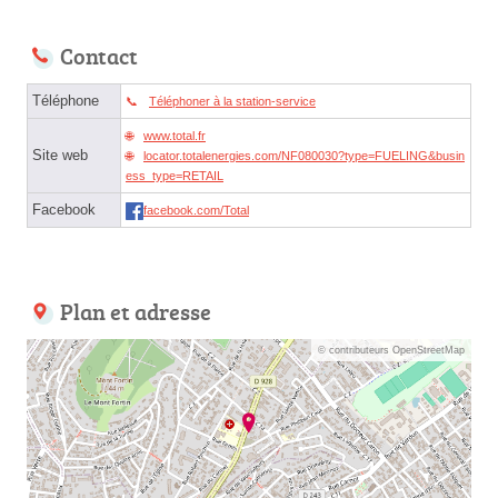
Contact
Téléphone
Téléphoner à la station-service
www.total.fr
Site web
locator.totalenergies.com/NF080030?type=FUELING&busin
ess_type=RETAIL
Facebook
facebook.com/Total
Plan et adresse
© contributeurs OpenStreetMap