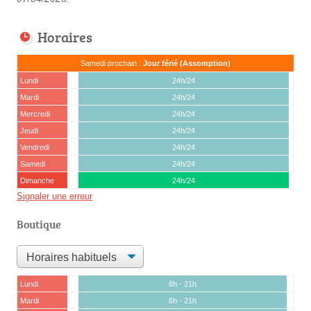
Horaires
Samedi prochain :
Jour férié (Assomption)
Lundi
24h/24
Mardi
24h/24
Mercredi
24h/24
Jeudi
24h/24
Vendredi
24h/24
Samedi
24h/24
Dimanche
24h/24
Signaler une erreur
Boutique
Lundi
6h - 21h
Mardi
6h - 21h