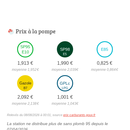
Prix à la pompe
SP95
SP98
E85
E10
E5
1,913
€
1,990
€
0,825
€
moyenne 1,952
€
moyenne 2,039
€
moyenne 0,864
€
Gazole
GPLc
B7
LPG
2,092
€
1,001
€
moyenne 2,138
€
moyenne 1,043
€
Relevés du 08/08/2026 à 00:01, source
prix-carburants.gouv.fr
La station ne distribue plus de sans plomb 95 depuis le
07/04/2026.