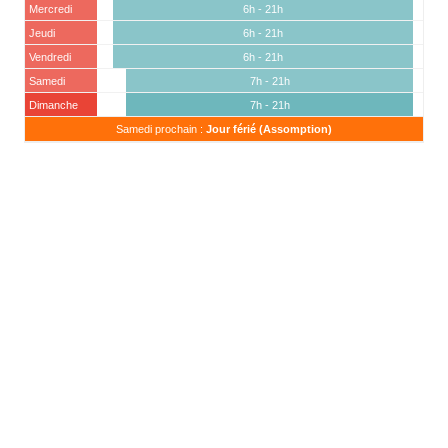
Mercredi
6h - 21h
Jeudi
6h - 21h
Vendredi
6h - 21h
Samedi
7h - 21h
Dimanche
7h - 21h
Samedi prochain :
Jour férié (Assomption)