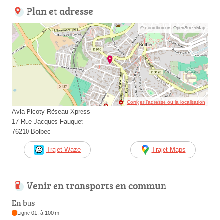
Plan et adresse
© contributeurs OpenStreetMap
Corriger l’adresse ou la localisation
Avia Picoty Réseau Xpress
17 Rue Jacques Fauquet
76210 Bolbec
Trajet Waze
Trajet Maps
Venir en transports en commun
En bus
Ligne 01, à 100 m