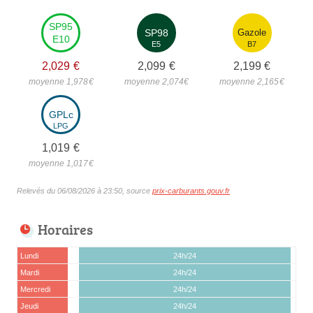
SP95
SP98
Gazole
E10
E5
B7
2,029
€
2,099
€
2,199
€
moyenne 1,978
€
moyenne 2,074
€
moyenne 2,165
€
GPLc
LPG
1,019
€
moyenne 1,017
€
Relevés du 06/08/2026 à 23:50, source
prix-carburants.gouv.fr
Horaires
Lundi
24h/24
Mardi
24h/24
Mercredi
24h/24
Jeudi
24h/24