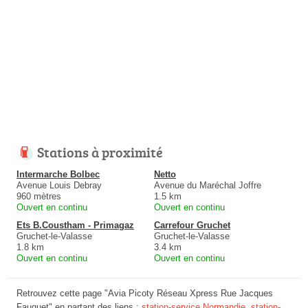
Stations à proximité
Intermarche Bolbec
Netto
Avenue Louis Debray
Avenue du Maréchal Joffre
960 mètres
1.5 km
Ouvert en continu
Ouvert en continu
Ets B.Coustham - Primagaz
Carrefour Gruchet
Gruchet-le-Valasse
Gruchet-le-Valasse
1.8 km
3.4 km
Ouvert en continu
Ouvert en continu
Retrouvez cette page "Avia Picoty Réseau Xpress Rue Jacques
Fauquet" en partant des liens :
station-service Normandie
,
station-