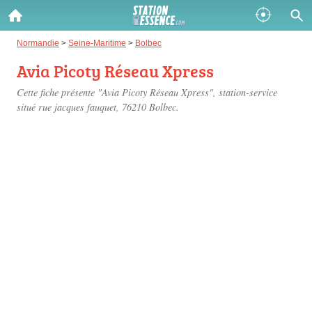
Gazole :
Normandie
>
Seine-Maritime
>
Bolbec
Avia Picoty Réseau Xpress
Disponible
Épuisé
Cette fiche présente "Avia Picoty Réseau Xpress", station-service
SP 98 :
situé
rue jacques fauquet
, 76210 Bolbec.
Disponible
Épuisé
SP 95 :
Disponible
Épuisé
Fermer