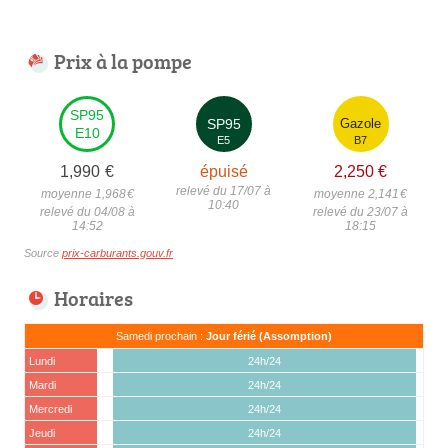
Prix à la pompe
SP95
SP95
Gazole
E10
E5
B7
1,990
€
épuisé
2,250
€
relevé du 17/07 à
moyenne 1,968
€
moyenne 2,141
€
10:40
relevé du 04/08 à
relevé du 23/07 à
14:52
18:15
Source
prix-carburants.gouv.fr
Horaires
Samedi prochain :
Jour férié (Assomption)
Lundi
24h/24
Mardi
24h/24
Mercredi
24h/24
Jeudi
24h/24