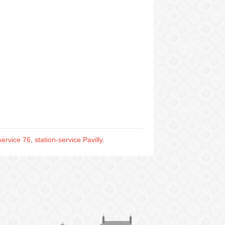
service 76
,
station-service Pavilly
.