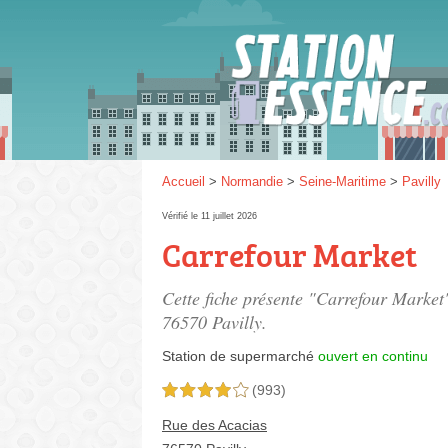
Gaz
SP 9
Accueil
>
Normandie
>
Seine-Maritime
>
Pavilly
Vérifié le 11 juillet 2026
Carrefour Market
SP 9
Cette fiche présente "Carrefour Market
76570 Pavilly.
Station de supermarché
ouvert en continu
(993)
4,0 étoiles sur 5
Rue des Acacias