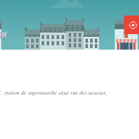
ole :
Disponible
Épuisé
8 :
Disponible
Épuisé
5 :
", station de supermarché situé
rue des acacias
,
Disponible
Épuisé
Fe