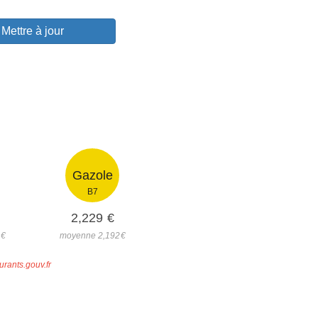
Mettre à jour
Gazole
B7
2,229
€
7
€
moyenne 2,192
€
urants.gouv.fr