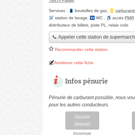
76570 Pavilly
Services :
bouteilles de gaz
,
carburant
station de lavage
,
WC
,
accès
PMR
distributeur de billets
,
piste PL
,
relais colis
📞 Appeler cette station de supermarc
Recommander cette station
Améliorer cette fiche
Infos pénurie
Pénurie de carburant possible, nous vous
pour les autres conducteurs.
Gazole
(diesel)
Inconnue