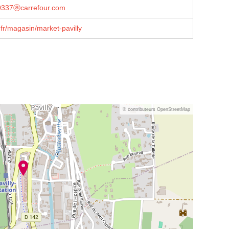
0337ⓐcarrefour.com
fr/magasin/market-pavilly
© contributeurs OpenStreetMap