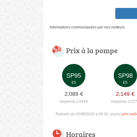
Informations communiquées par nos visiteurs.
Prix à la pompe
SP95
SP98
E5
E5
2,089
€
2,149
€
moyenne 2,045
€
moyenne 2,07
Relevés du 05/08/2026 à 08:30, source
prix-carb
Horaires