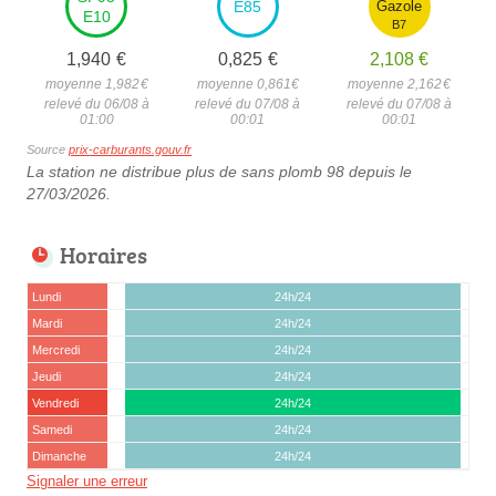
E85
Gazole
E10
B7
1,940
€
0,825
€
2,108
€
moyenne 1,982
€
moyenne 0,861
€
moyenne 2,162
€
relevé du 06/08 à
relevé du 07/08 à
relevé du 07/08 à
01:00
00:01
00:01
Source
prix-carburants.gouv.fr
La station ne distribue plus de sans plomb 98 depuis le
27/03/2026.
Horaires
Lundi
24h/24
Mardi
24h/24
Mercredi
24h/24
Jeudi
24h/24
Vendredi
24h/24
Samedi
24h/24
Dimanche
24h/24
Signaler une erreur