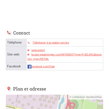
Contact
Téléphone
Téléphoner à la station-service
www.total.fr
Site web
locator.totalenergies.com/NF058937?type=FUELING&busin
ess_type=RETAIL
Facebook
facebook.com/Total
Plan et adresse
© contributeurs OpenStreetMap