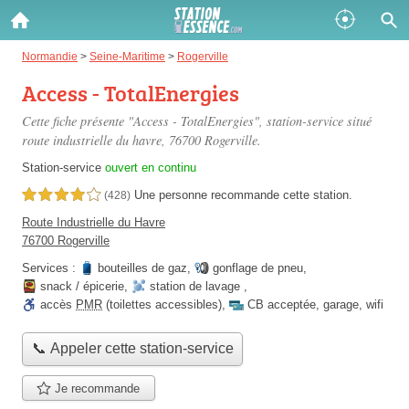
Gazole :
Normandie
>
Seine-Maritime
>
Rogerville
Access - TotalEnergies
Disponible
Épuisé
Cette fiche présente "Access - TotalEnergies", station-service situé
SP 98 :
route industrielle du havre
, 76700 Rogerville.
Disponible
Épuisé
Station-service
ouvert en continu
Une personne
recommande
cette station.
4,0 étoiles sur 5
(428)
SP 95 :
Route Industrielle du Havre
Disponible
Épuisé
76700 Rogerville
Services :
bouteilles de gaz
,
gonflage de pneu
,
snack / épicerie
,
station de lavage
,
accès
PMR
(toilettes accessibles)
,
CB acceptée
,
garage
,
wifi
📞 Appeler cette station-service
Fermer
Je recommande