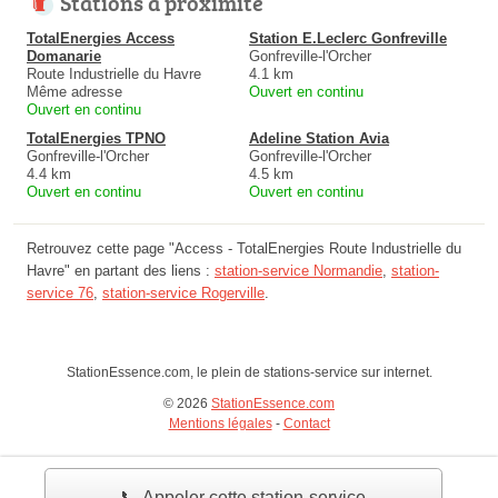
Stations à proximité
TotalEnergies Access
Station E.Leclerc Gonfreville
Domanarie
Gonfreville-l'Orcher
Route Industrielle du Havre
4.1 km
Même adresse
Ouvert en continu
Ouvert en continu
TotalEnergies TPNO
Adeline Station Avia
Gonfreville-l'Orcher
Gonfreville-l'Orcher
4.4 km
4.5 km
Ouvert en continu
Ouvert en continu
Retrouvez cette page "Access - TotalEnergies Route Industrielle du
Havre" en partant des liens :
station-service Normandie
,
station-
service 76
,
station-service Rogerville
.
StationEssence.com, le plein de stations-service sur internet.
© 2026
StationEssence.com
Mentions légales
-
Contact
📞 Appeler cette station-service