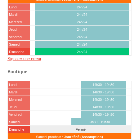
Lundi
24h/24
Mardi
24h/24
Mercredi
24h/24
Jeudi
24h/24
Vendredi
24h/24
Samedi
24h/24
Dimanche
24h/24
Signaler une erreur
Boutique
Lundi
14h30 - 19h30
Mardi
14h30 - 19h30
Mercredi
14h30 - 19h30
Jeudi
14h30 - 19h30
Vendredi
14h30 - 19h30
Samedi
13h30 - 19h30
Dimanche
Fermé
Samedi prochain :
Jour férié (Assomption)