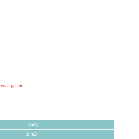
urants.gouv.fr
24h/24
24h/24