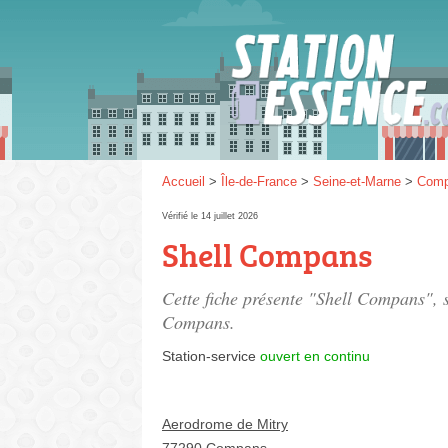
Gaz
SP 9
Accueil
>
Île-de-France
>
Seine-et-Marne
>
Com
Vérifié le 14 juillet 2026
Shell Compans
SP 9
Cette fiche présente "Shell Compans", s
Compans.
Station-service
ouvert en continu
Aerodrome de Mitry