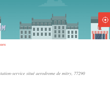
ole :
Disponible
Épuisé
8 :
pans
Disponible
Épuisé
5 :
tation-service situé
aerodrome de mitry
, 77290
Disponible
Épuisé
Fe