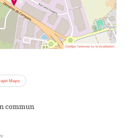
Corriger l’adresse ou la localisation
rajet Maps
 en commun
ry