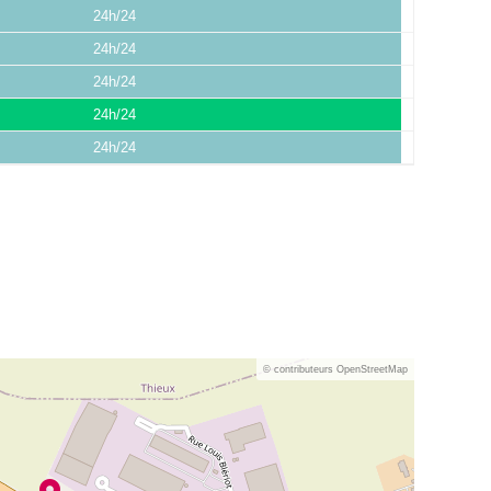
24h/24
24h/24
24h/24
24h/24
24h/24
© contributeurs OpenStreetMap