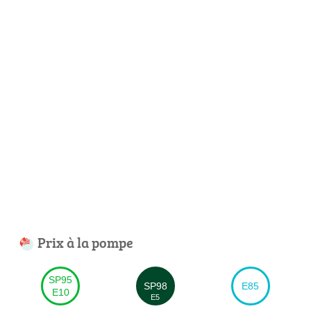
Prix à la pompe
SP95
SP98
E85
E10
E5