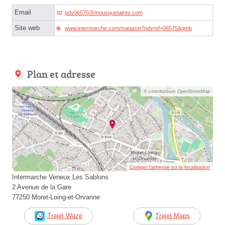
Email
pdv06575ⓐmousquetaires.com
Site web
www.intermarche.com/magasin?pdvref=06575&gmb
Plan et adresse
© contributeurs OpenStreetMap
Corriger l’adresse ou la localisation
Intermarche Veneux Les Sablons
2 Avenue de la Gare
77250 Moret-Loing-et-Orvanne
Trajet Waze
Trajet Maps