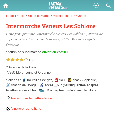
Gazole :
Île-de-France
>
Seine-et-Marne
>
Moret-Loing-et-Orvanne
Intermarche Veneux Les Sablons
Disponible
Épuisé
Cette fiche présente "Intermarche Veneux Les Sablons", station de
SP 98 :
supermarché situé
avenue de la gare
, 77250 Moret-Loing-et-
Orvanne.
Disponible
Épuisé
Station de supermarché
ouvert en continu
SP 95 :
4,0 étoiles sur 5
(72)
Disponible
Épuisé
2 Avenue de la Gare
77250 Moret-Loing-et-Orvanne
Services :
bouteilles de gaz
,
fioul
,
snack / épicerie
,
station de lavage
,
accès
PMR
(parking, entrée adaptée,
toilettes accessibles)
,
CB acceptée
,
distributeur de billets
Recommander cette station
Fermer
Améliorer cette fiche