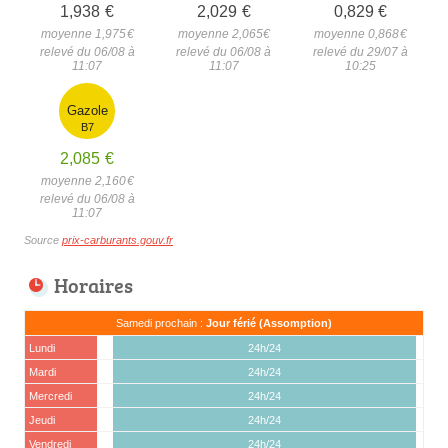
1,938
€
2,029
€
0,829
€
moyenne 1,975
€
moyenne 2,065
€
moyenne 0,868
€
relevé du 06/08 à
relevé du 06/08 à
relevé du 29/07 à
11:07
11:07
10:25
Gazole
B7
2,085
€
moyenne 2,160
€
relevé du 06/08 à
11:07
Source
prix-carburants.gouv.fr
Horaires
Samedi prochain :
Jour férié (Assomption)
Lundi
24h/24
Mardi
24h/24
Mercredi
24h/24
Jeudi
24h/24
Vendredi
24h/24