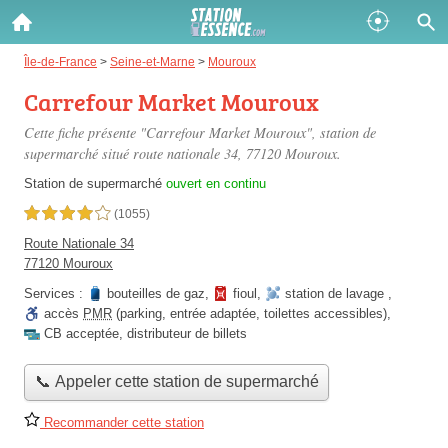
Gazole :
Île-de-France
>
Seine-et-Marne
>
Mouroux
Carrefour Market Mouroux
Disponible
Épuisé
Cette fiche présente "Carrefour Market Mouroux", station de
SP 98 :
supermarché situé
route nationale 34
, 77120 Mouroux.
Disponible
Épuisé
Station de supermarché
ouvert en continu
4,0 étoiles sur 5
(1055)
SP 95 :
Route Nationale 34
Disponible
Épuisé
77120 Mouroux
Services :
bouteilles de gaz
,
fioul
,
station de lavage
,
accès
PMR
(parking, entrée adaptée, toilettes accessibles)
,
CB acceptée
,
distributeur de billets
📞 Appeler cette station de supermarché
Fermer
Recommander cette station