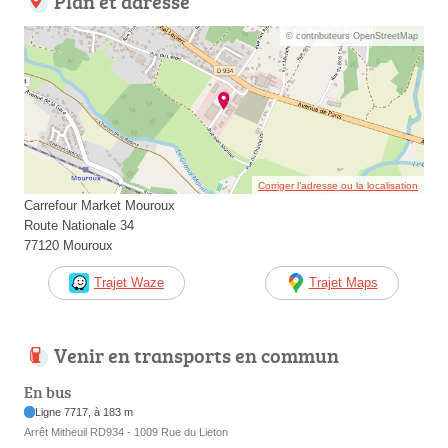
Plan et adresse
© contributeurs OpenStreetMap
Corriger l’adresse ou la localisation
Carrefour Market Mouroux
Route Nationale 34
77120 Mouroux
Trajet Waze
Trajet Maps
Venir en transports en commun
En bus
Ligne 7717, à 183 m
Arrêt Mitheuil RD934 - 1009 Rue du Lieton