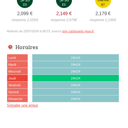
E5
E5
B7
2,099
€
2,149
€
2,179
€
moyenne 2,056
€
moyenne 2,079
€
moyenne 2,199
€
Relevés du 22/07/2026 à 08:23, source
prix-carburants.gouv.fr
Horaires
Lundi
24h/24
Mardi
24h/24
Mercredi
24h/24
Jeudi
24h/24
Vendredi
24h/24
Samedi
24h/24
Dimanche
24h/24
Signaler une erreur