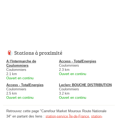
Stations à proximité
A l'Intermarche de
Access - TotalEnergies
Coulommiers
Coulommiers
Coulommiers
2.3 km
2.1 km
Ouvert en continu
Ouvert en continu
Access - TotalEnergies
Leclerc BOUCHE DISTRIBUTION
Coulommiers
Coulommiers
2.5 km
3.2 km
Ouvert en continu
Ouvert en continu
Retrouvez cette page "Carrefour Market Mouroux Route Nationale
34" en partant des liens :
station-service Île-de-France
,
station-