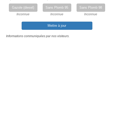
Gazole (diesel)
Sans Plomb 95
Sans Plomb 98
Inconnue
Inconnue
Inconnue
Mettre à jour
Informations communiquées par nos visiteurs.