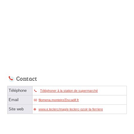
Contact
Téléphone
Téléphoner à la station de supermarché
Email
filomena.monteiroⓐscadif.fr
Site web
www.e.leclerc/mag/e-leclerc-ozoir-la-ferriere