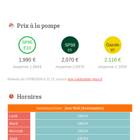
Prix à la pompe
SP95
SP98
Gazole
E10
E5
B7
1,990
€
2,070
€
2,116
€
moyenne 1,984
€
moyenne 2,047
€
moyenne 2,169
€
Relevés du 07/08/2026 à 11:13, source
prix-carburants.gouv.fr
Horaires
Samedi prochain :
Jour férié (Assomption)
Lundi
24h/24
Mardi
24h/24
Mercredi
24h/24
Jeudi
24h/24