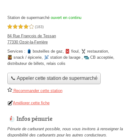
Station de supermarché
ouvert en continu
4,0 étoiles sur 5
(183)
84 Rue François de Tessan
77330 Ozoir-la-Ferrière
Services :
bouteilles de gaz
,
fioul
,
restauration
,
snack / épicerie
,
station de lavage
,
CB acceptée
,
distributeur de billets
,
relais colis
📞 Appeler cette station de supermarché
Recommander cette station
Améliorer cette fiche
Infos pénurie
Pénurie de carburant possible, nous vous invitons à renseigner la
disponibilité des carburants pour les autres conducteurs.