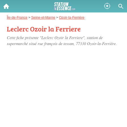
Gazole :
Île-de-France
>
Seine-et-Marne
>
Ozoir-la-Ferrière
Leclerc Ozoir la Ferriere
Disponible
Épuisé
Cette fiche présente "Leclerc Ozoir la Ferriere", station de
SP 98 :
supermarché situé
rue françois de tessan
, 77330 Ozoir-la-Ferrière.
Disponible
Épuisé
SP 95 :
Disponible
Épuisé
Fermer