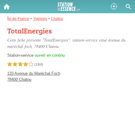
Gazole :
Île-de-France
>
Yvelines
>
Chatou
TotalEnergies
Disponible
Épuisé
Cette fiche présente "TotalEnergies", station-service situé
avenue du
SP 98 :
maréchal foch
, 78400 Chatou.
Disponible
Épuisé
Station-service
ouvert en continu
4,0 étoiles sur 5
(184)
SP 95 :
133 Avenue du Maréchal Foch
Disponible
Épuisé
78400 Chatou
Fermer