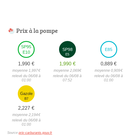
Prix à la pompe
SP95
SP98
E85
E10
E5
1,990
€
1,990
€
0,889
€
moyenne 1,997
€
moyenne 2,069
€
moyenne 0,909
€
relevé du 06/08 à
relevé du 06/08 à
relevé du 06/08 à
01:00
07:52
01:00
Gazole
B7
2,227
€
moyenne 2,194
€
relevé du 06/08 à
01:00
Source
prix-carburants.gouv.fr