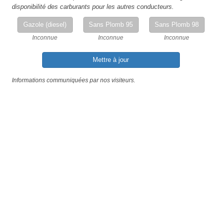
disponibilité des carburants pour les autres conducteurs.
Gazole (diesel)
Sans Plomb 95
Sans Plomb 98
Inconnue
Inconnue
Inconnue
Mettre à jour
Informations communiquées par nos visiteurs.