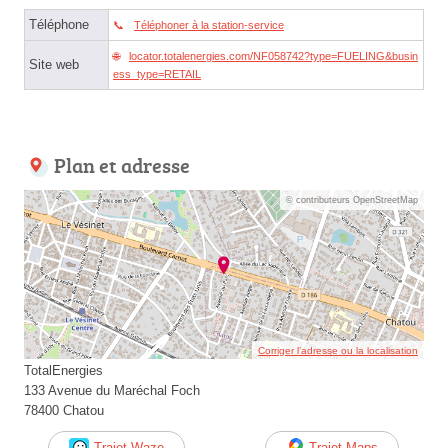
Téléphone
Téléphoner à la station-service
locator.totalenergies.com/NF058742?type=FUELING&busin
Site web
ess_type=RETAIL
Plan et adresse
© contributeurs OpenStreetMap
Corriger l’adresse ou la localisation
TotalEnergies
133 Avenue du Maréchal Foch
78400 Chatou
Trajet Waze
Trajet Maps