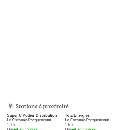
Stations à proximité
Super U Pottier Distribution
TotalEnergies
Le Chesnay-Rocquencourt
Le Chesnay-Rocquencourt
1.1 km
1.5 km
Ouvert en continu
Ouvert en continu