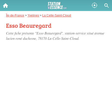
Gazole :
Île-de-France
>
Yvelines
>
La Celle-Saint-Cloud
Esso Beauregard
Disponible
Épuisé
Cette fiche présente "Esso Beauregard", station-service situé
avenue
SP 98 :
lucien-rené duchesne
, 78170 La Celle-Saint-Cloud.
Disponible
Épuisé
SP 95 :
Disponible
Épuisé
Fermer