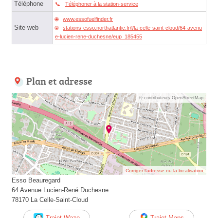
Téléphone
Téléphoner à la station-service
www.essofuelfinder.fr
Site web
stations-esso.northatlantic.fr/l/la-celle-saint-cloud/64-avenu
e-lucien-rene-duchesne/eup_185455
Plan et adresse
© contributeurs OpenStreetMap
Corriger l’adresse ou la localisation
Esso Beauregard
64 Avenue Lucien-René Duchesne
78170 La Celle-Saint-Cloud
Trajet Waze
Trajet Maps