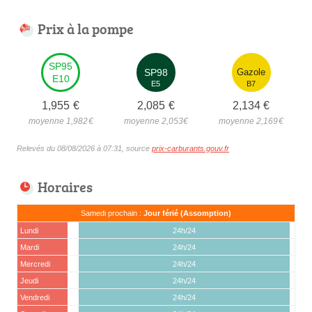
Prix à la pompe
SP95
SP98
Gazole
E10
E5
B7
1,955
€
2,085
€
2,134
€
moyenne 1,982
€
moyenne 2,053
€
moyenne 2,169
€
Relevés du 08/08/2026 à 07:31, source
prix-carburants.gouv.fr
Horaires
Samedi prochain :
Jour férié (Assomption)
Lundi
24h/24
Mardi
24h/24
Mercredi
24h/24
Jeudi
24h/24
Vendredi
24h/24