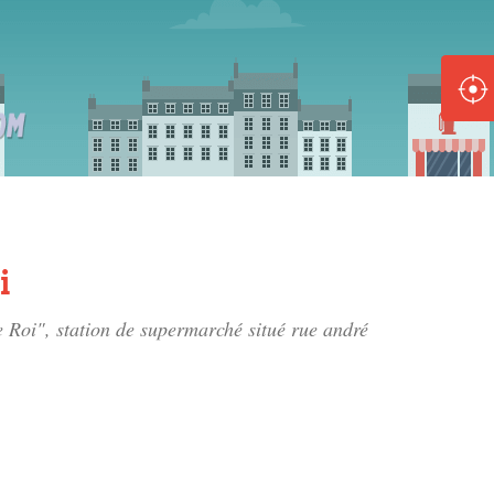
ole :
Disponible
Épuisé
8 :
Disponible
Épuisé
i
5 :
e Roi", station de supermarché situé
rue andré
Disponible
Épuisé
Fe