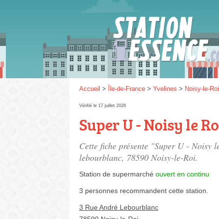
Gaz
SP 9
Accueil
>
Île-de-France
>
Yvelines
>
Noisy-le-Roi
Vérifié le 17 juillet 2026
Super U - Noisy le Ro
SP 9
Cette fiche présente "Super U - Noisy l
lebourblanc
, 78590 Noisy-le-Roi.
Station de supermarché
ouvert en continu
3 personnes
recommandent
cette station.
3 Rue André Lebourblanc