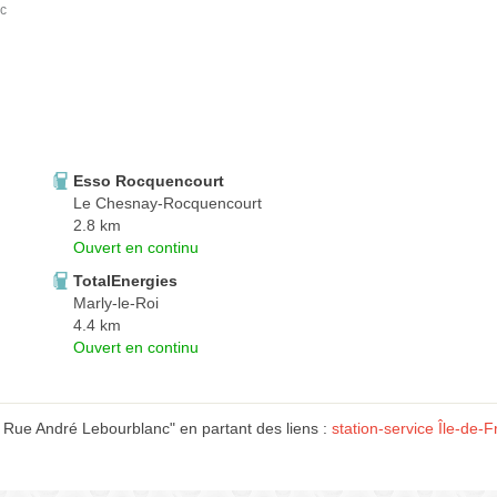
nc
Esso Rocquencourt
Le Chesnay-Rocquencourt
2.8 km
Ouvert en continu
TotalEnergies
Marly-le-Roi
4.4 km
Ouvert en continu
 Rue André Lebourblanc" en partant des liens :
station-service Île-de-