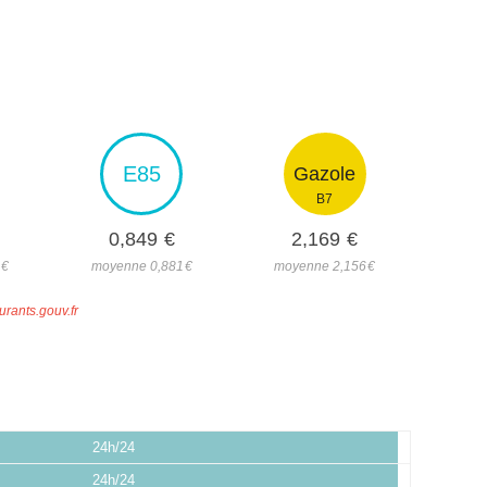
E85
Gazole
B7
0,849
€
2,169
€
1
€
moyenne 0,881
€
moyenne 2,156
€
urants.gouv.fr
24h/24
24h/24