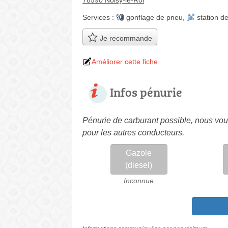
78590 Noisy-le-Roi
Services :
gonflage de pneu
,
station d
Je recommande
Améliorer cette fiche
Infos pénurie
Pénurie de carburant possible, nous vous
pour les autres conducteurs.
Gazole
(diesel)
Inconnue