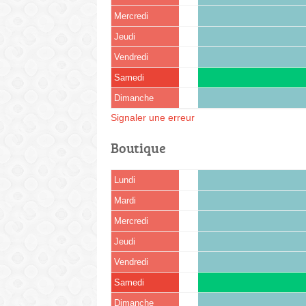
Mercredi
Jeudi
Vendredi
Samedi
Dimanche
Signaler une erreur
Boutique
Lundi
Mardi
Mercredi
Jeudi
Vendredi
Samedi
Dimanche