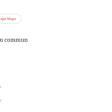
rajet Maps
 en commun
nc
nc