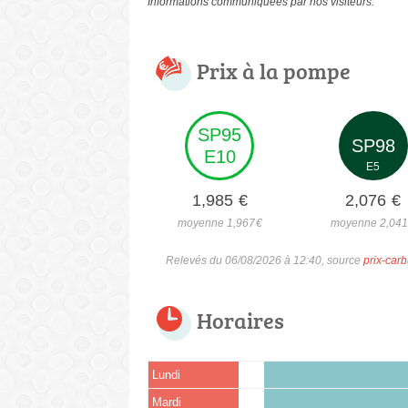
Informations communiquées par nos visiteurs.
Prix à la pompe
SP95
SP98
E10
E5
1,985
€
2,076
€
moyenne 1,967
€
moyenne 2,04
Relevés du 06/08/2026 à 12:40, source
prix-carb
Horaires
Lundi
Mardi