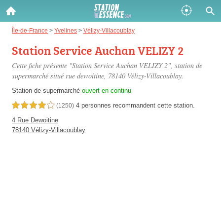
Gazole :
Île-de-France
>
Yvelines
>
Vélizy-Villacoublay
Station Service Auchan VELIZY 2
Disponible
Épuisé
Cette fiche présente "Station Service Auchan VELIZY 2", station de
SP 98 :
supermarché situé
rue dewoitine
, 78140 Vélizy-Villacoublay.
Disponible
Épuisé
Station de supermarché
ouvert en continu
4 personnes
recommandent
cette station.
4,0 étoiles sur 5
(1250)
SP 95 :
4 Rue Dewoitine
Disponible
Épuisé
78140 Vélizy-Villacoublay
Fermer