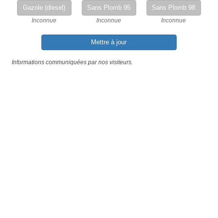
Gazole (diesel)
Sans Plomb 95
Sans Plomb 98
Inconnue
Inconnue
Inconnue
Mettre à jour
Informations communiquées par nos visiteurs.