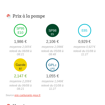
Prix à la pompe
SP95
SP98
E85
E10
E5
1,986
€
2,106
€
0,929
€
moyenne 2,005
€
moyenne 2,096
€
moyenne 0,927
€
relevé du 06/08 à
relevé du 05/08 à
relevé du 01/08 à
08:21
08:48
11:27
Gazole
GPLc
B7
LPG
2,147
€
1,055
€
moyenne 2,206
€
moyenne 1,046
€
relevé du 06/08 à
relevé du 01/08 à
08:21
11:27
Source
prix-carburants.gouv.fr