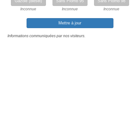
Gazole (diesel)
Sans Plomb 95
Sans Plomb 98
Inconnue
Inconnue
Inconnue
Mettre à jour
Informations communiquées par nos visiteurs.