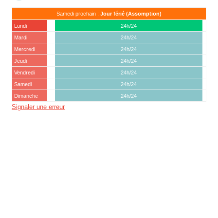
Samedi prochain :
Jour férié (Assomption)
Lundi
24h/24
Mardi
24h/24
Mercredi
24h/24
Jeudi
24h/24
Vendredi
24h/24
Samedi
24h/24
Dimanche
24h/24
Signaler une erreur