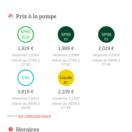
Prix à la pompe
SP95
SP95
SP98
E10
E5
E5
1,929
€
1,989
€
2,029
€
moyenne 1,939
€
moyenne 1,998
€
moyenne 2,036
€
relevé du 07/08 à
relevé du 07/08 à
relevé du 08/08 à
07:40
07:40
07:48
E85
Gazole
B7
0,819
€
2,109
€
moyenne 0,841
€
moyenne 2,132
€
relevé du 04/08 à
relevé du 08/08 à
09:06
07:48
Source
prix-carburants.gouv.fr
Horaires