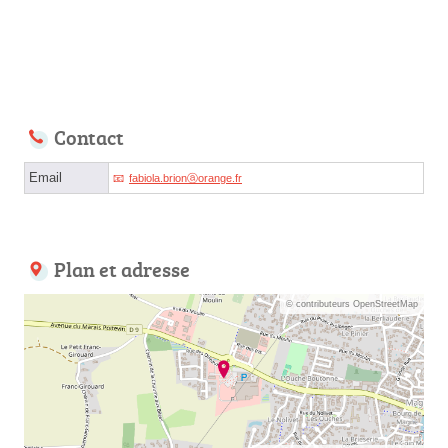
Contact
Email
fabiola.brionⓐorange.fr
Plan et adresse
© contributeurs OpenStreetMap