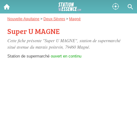
Gazole :
Nouvelle-Aquitaine
>
Deux-Sèvres
>
Magné
Super U MAGNE
Disponible
Épuisé
Cette fiche présente "Super U MAGNE", station de supermarché
SP 98 :
situé
avenue du marais poitevin
, 79460 Magné.
Disponible
Épuisé
Station de supermarché
ouvert en continu
SP 95 :
Disponible
Épuisé
Fermer