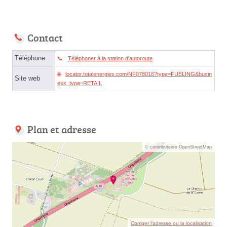
Contact
Téléphone
Téléphoner à la station d'autoroute
locator.totalenergies.com/NF078016?type=FUELING&busin
Site web
ess_type=RETAIL
Plan et adresse
© contributeurs OpenStreetMap
Corriger l’adresse ou la localisation