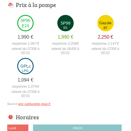
Prix à la pompe
SP95
SP98
Gazole
E10
E5
B7
1,990
€
1,990
€
2,250
€
moyenne 1,967
€
moyenne 2,058
€
moyenne 2,147
€
relevé du 07/08 à
relevé du 06/08 à
relevé du 07/08 à
00:01
00:01
00:01
GPLc
LPG
1,094
€
moyenne 1,074
€
relevé du 07/08 à
00:01
Source
prix-carburants.gouv.fr
Horaires
Lundi
24h/24