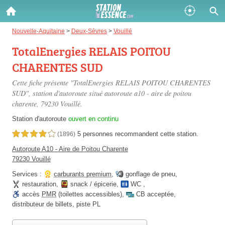
Gazole :
Nouvelle-Aquitaine
>
Deux-Sèvres
>
Vouillé
TotalEnergies RELAIS POITOU
Disponible
Épuisé
CHARENTES SUD
SP 98 :
Cette fiche présente "TotalEnergies RELAIS POITOU CHARENTES
Disponible
Épuisé
SUD", station d'autoroute situé
autoroute a10 - aire de poitou
charente
, 79230 Vouillé.
SP 95 :
Station d'autoroute
ouvert en continu
Disponible
Épuisé
5 personnes
recommandent
cette station.
4,0 étoiles sur 5
(1896)
Autoroute A10 - Aire de Poitou Charente
79230 Vouillé
Services :
carburants premium
,
gonflage de pneu
,
restauration
,
snack / épicerie
,
WC
,
accès
PMR
(toilettes accessibles)
,
CB acceptée
,
Fermer
distributeur de billets
,
piste PL