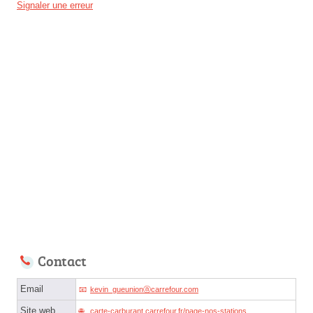
Signaler une erreur
Contact
Email
kevin_gueunionⓐcarrefour.com
Site web
carte-carburant.carrefour.fr/page-nos-stations