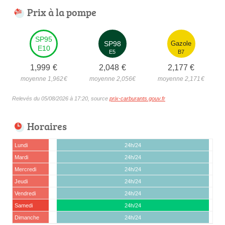
Prix à la pompe
SP95
SP98
Gazole
E10
E5
B7
1,999
€
2,048
€
2,177
€
moyenne 1,962
€
moyenne 2,056
€
moyenne 2,171
€
Relevés du 05/08/2026 à 17:20, source
prix-carburants.gouv.fr
Horaires
Lundi
24h/24
Mardi
24h/24
Mercredi
24h/24
Jeudi
24h/24
Vendredi
24h/24
Samedi
24h/24
Dimanche
24h/24