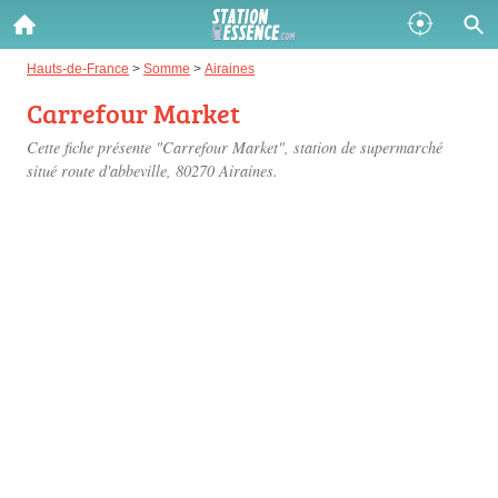
Gazole :
Hauts-de-France
>
Somme
>
Airaines
Carrefour Market
Disponible
Épuisé
Cette fiche présente "Carrefour Market", station de supermarché
SP 98 :
situé
route d'abbeville
, 80270 Airaines.
Disponible
Épuisé
SP 95 :
Disponible
Épuisé
Fermer