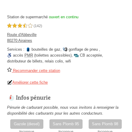
Station de supermarché
ouvert en continu
3,5 étoiles sur 5
(142)
Route d'Abbeville
80270 Airaines
Services :
bouteilles de gaz
,
gonflage de pneu
,
accès
PMR
(toilettes accessibles)
,
CB acceptée
,
distributeur de billets
,
relais colis
,
wifi
Recommander cette station
Améliorer cette fiche
Infos pénurie
Pénurie de carburant possible, nous vous invitons à renseigner la
disponibilité des carburants pour les autres conducteurs.
Gazole (diesel)
Sans Plomb 95
Sans Plomb 98
Inconnue
Inconnue
Inconnue