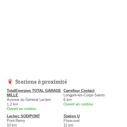
Stations à proximité
TotalEnergies TOTAL GARAGE
Carrefour Contact
MILLE
Longpré-les-Corps-Saints
Avenue du Général Leclerc
6 km
1.2 km
Ouvert en continu
Ouvert en continu
Leclerc SODIPONT
Station U
Pont-Remy
Flixecourt
10 km
11 km