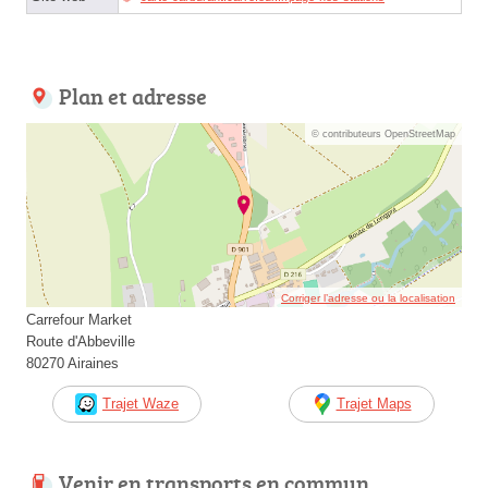
Plan et adresse
© contributeurs OpenStreetMap
Corriger l’adresse ou la localisation
Carrefour Market
Route d'Abbeville
80270 Airaines
Trajet Waze
Trajet Maps
Venir en transports en commun