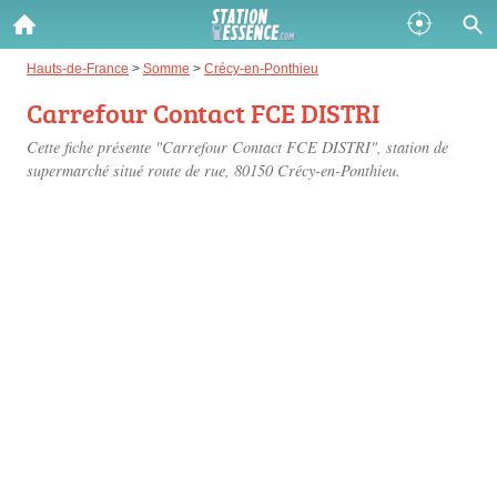
Gazole :
Hauts-de-France
>
Somme
>
Crécy-en-Ponthieu
Carrefour Contact FCE DISTRI
Disponible
Épuisé
Cette fiche présente "Carrefour Contact FCE DISTRI", station de
SP 98 :
supermarché situé
route de rue
, 80150 Crécy-en-Ponthieu.
Disponible
Épuisé
SP 95 :
Disponible
Épuisé
Fermer