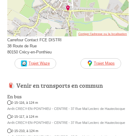
Corriger l’adresse ou la localisation
Carrefour Contact FCE DISTRI
38 Route de Rue
80150 Crécy-en-Ponthieu
Trajet Waze
Trajet Maps
Venir en transports en commun
En bus
2-15-116, à 124 m
Arrêt CRECY-EN-PONTHIEU - CENTRE - 37 Rue Mal Leclerc de Hauteclocque
2-15-117, à 124 m
Arrêt CRECY-EN-PONTHIEU - CENTRE - 37 Rue Mal Leclerc de Hauteclocque
2-15-210, à 124 m