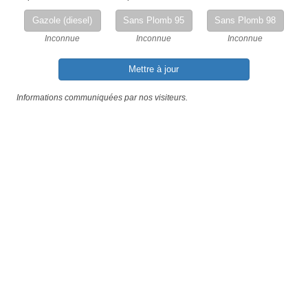
Gazole (diesel)
Sans Plomb 95
Sans Plomb 98
Inconnue
Inconnue
Inconnue
Mettre à jour
Informations communiquées par nos visiteurs.