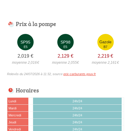
Prix à la pompe
SP95
SP98
Gazole
E5
E5
B7
2,019
€
2,129
€
2,219
€
moyenne 2,016
€
moyenne 2,055
€
moyenne 2,161
€
Relevés du 24/07/2026 à 11:32, source
prix-carburants.gouv.fr
Horaires
Lundi
24h/24
Mardi
24h/24
Mercredi
24h/24
Jeudi
24h/24
Vendredi
24h/24