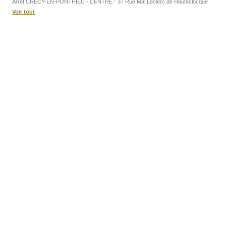
Arrêt CRECY-EN-PONTHIEU - CENTRE - 37 Rue Mal Leclerc de Hauteclocque
Voir tout