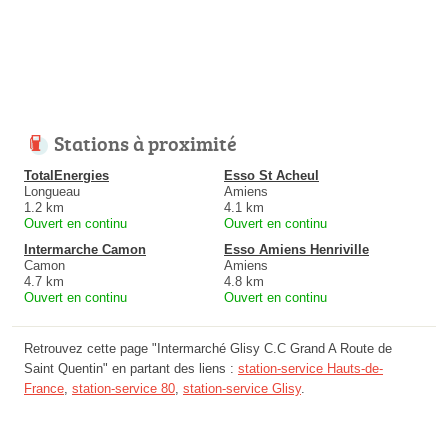
Stations à proximité
TotalEnergies
Esso St Acheul
Longueau
Amiens
1.2 km
4.1 km
Ouvert en continu
Ouvert en continu
Intermarche Camon
Esso Amiens Henriville
Camon
Amiens
4.7 km
4.8 km
Ouvert en continu
Ouvert en continu
Retrouvez cette page "Intermarché Glisy C.C Grand A Route de
Saint Quentin" en partant des liens :
station-service Hauts-de-
France
,
station-service 80
,
station-service Glisy
.