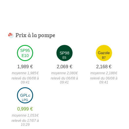
Prix à la pompe
SP95
SP98
Gazole
E10
E5
B7
1,989
€
2,069
€
2,168
€
moyenne 1,985
€
moyenne 2,080
€
moyenne 2,188
€
relevé du 06/08 à
relevé du 06/08 à
relevé du 06/08 à
09:41
09:41
09:41
GPLc
LPG
0,999
€
moyenne 1,053
€
relevé du 17/07 à
10:29