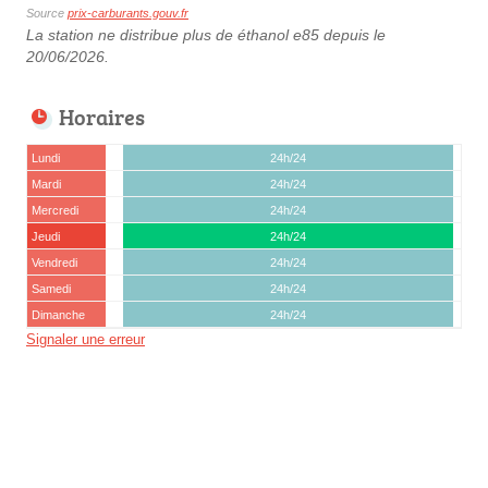
Source
prix-carburants.gouv.fr
La station ne distribue plus de éthanol e85 depuis le
20/06/2026.
Horaires
Lundi
24h/24
Mardi
24h/24
Mercredi
24h/24
Jeudi
24h/24
Vendredi
24h/24
Samedi
24h/24
Dimanche
24h/24
Signaler une erreur