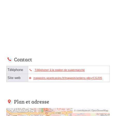
Contact
Téléphone
Téléphoner à la station de supermarché
Site web
magasins.geantcasino.fr/magasin/amiens-glisy/CG205
Plan et adresse
© contributeurs OpenStreetMap