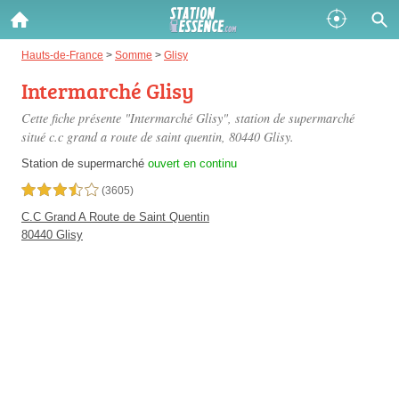
Gazole :
Hauts-de-France
>
Somme
>
Glisy
Intermarché Glisy
Disponible
Épuisé
Cette fiche présente "Intermarché Glisy", station de supermarché
SP 98 :
situé
c.c grand a route de saint quentin
, 80440 Glisy.
Disponible
Épuisé
Station de supermarché
ouvert en continu
3,5 étoiles sur 5
(3605)
SP 95 :
C.C Grand A Route de Saint Quentin
Disponible
Épuisé
80440 Glisy
Fermer