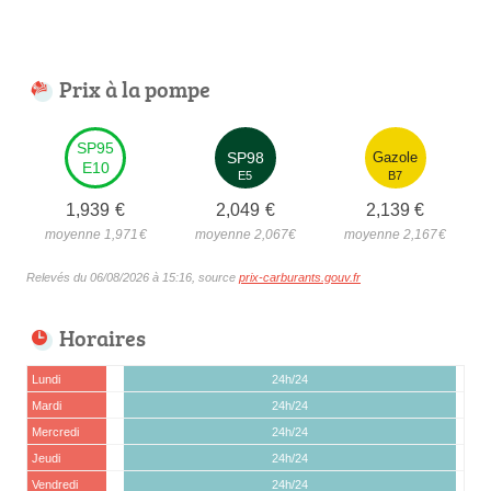
Prix à la pompe
SP95
SP98
Gazole
E10
E5
B7
1,939
€
2,049
€
2,139
€
moyenne 1,971
€
moyenne 2,067
€
moyenne 2,167
€
Relevés du 06/08/2026 à 15:16, source
prix-carburants.gouv.fr
Horaires
Lundi
24h/24
Mardi
24h/24
Mercredi
24h/24
Jeudi
24h/24
Vendredi
24h/24