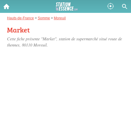
Gazole :
Hauts-de-France
>
Somme
>
Moreuil
Market
Disponible
Épuisé
Cette fiche présente "Market", station de supermarché situé
route de
SP 98 :
thennes
, 80110 Moreuil.
Disponible
Épuisé
SP 95 :
Disponible
Épuisé
Fermer