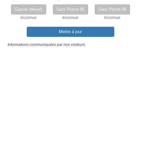
Gazole (diesel)
Sans Plomb 95
Sans Plomb 98
Inconnue
Inconnue
Inconnue
Mettre à jour
Informations communiquées par nos visiteurs.