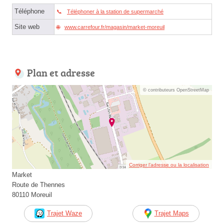
Téléphone
Téléphoner à la station de supermarché
Site web
www.carrefour.fr/magasin/market-moreuil
Plan et adresse
© contributeurs OpenStreetMap
Corriger l’adresse ou la localisation
Market
Route de Thennes
80110 Moreuil
Trajet Waze
Trajet Maps