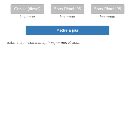
Gazole (diesel)
Sans Plomb 95
Sans Plomb 98
Inconnue
Inconnue
Inconnue
Mettre à jour
Informations communiquées par nos visiteurs.