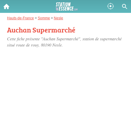
Gazole :
Hauts-de-France
>
Somme
>
Nesle
Auchan Supermarché
Disponible
Épuisé
Cette fiche présente "Auchan Supermarché", station de supermarché
SP 98 :
situé
route de rouy
, 80190 Nesle.
Disponible
Épuisé
SP 95 :
Disponible
Épuisé
Fermer