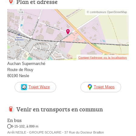
Plan et adresse
© contributeurs OpenStreetMap
Corriger l’adresse ou la localisation
Auchan Supermarché
Route de Rouy
80190 Nesle
Trajet Waze
Trajet Maps
Venir en transports en commun
En bus
9-15-102, à 899 m
Arrêt NESLE - GROUPE SCOLAIRE - 37 Rue du Docteur Braillon