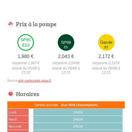
Prix à la pompe
SP95
SP98
Gazole
E10
E5
B7
1,980
€
2,043
€
2,172
€
moyenne 1,967
€
moyenne 2,049
€
moyenne 2,165
€
relevé du 05/08 à
relevé du 06/08 à
relevé du 06/08 à
15:22
12:10
12:10
Source
prix-carburants.gouv.fr
Horaires
Samedi prochain :
Jour férié (Assomption)
Lundi
24h/24
Mardi
24h/24
Mercredi
24h/24