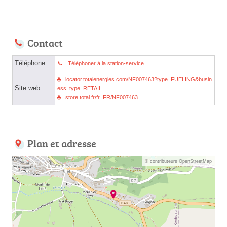
Contact
Téléphone
Téléphoner à la station-service
locator.totalenergies.com/NF007463?type=FUELING&busin
Site web
ess_type=RETAIL
store.total.fr/fr_FR/NF007463
Plan et adresse
© contributeurs OpenStreetMap