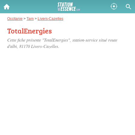
Gazole :
Occitanie
>
Tarn
>
Livers-Cazelles
TotalEnergies
Disponible
Épuisé
Cette fiche présente "TotalEnergies", station-service situé
route
SP 98 :
d'albi
, 81170 Livers-Cazelles.
Disponible
Épuisé
SP 95 :
Disponible
Épuisé
Fermer