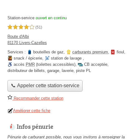
Station-service
ouvert en continu
4,0 étoiles sur 5
(51)
Route d'Albi
81170 Livers-Cazelles
Services :
bouteilles de gaz
,
carburants premium
,
fioul
,
snack / épicerie
,
station de lavage
,
accès
PMR
(toilettes accessibles)
,
CB acceptée
,
distributeur de billets
,
garage
,
laverie
,
piste PL
📞 Appeler cette station-service
Recommander cette station
Améliorer cette fiche
Infos pénurie
Pénurie de carburant possible, nous vous invitons à renseigner la