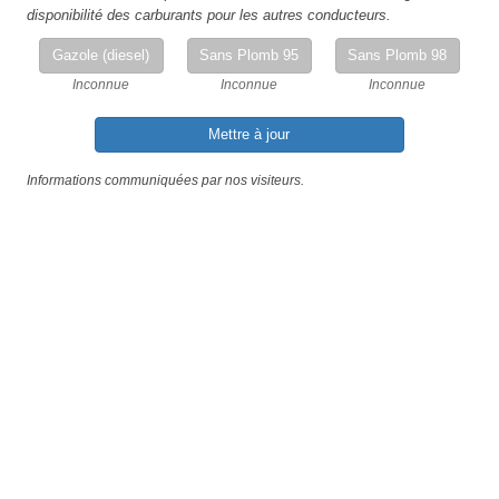
disponibilité des carburants pour les autres conducteurs.
Gazole (diesel)
Sans Plomb 95
Sans Plomb 98
Inconnue
Inconnue
Inconnue
Mettre à jour
Informations communiquées par nos visiteurs.